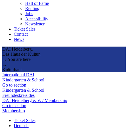
Hall of Fame
Renting
Jobs
Accessibility
Newsletter
Ticket Sales
Contact
News
DAI Heidelberg.
Das Haus der Kultur.
→ You are here
→
Kulturhaus
International DAI
Kindergarten & School
Go to section
Kindergarten & School
Freundeskreis des
DAI Heidelberg e. V. / Membership
Go to section
Membership
Ticket Sales
Deutsch