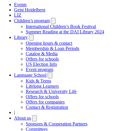
Events
Geist Heidelberg
LIZ
Children’s program
Open
submenu
International Children’s Book Festival
Summer Reading at the DAI Library 2024
Library
Open
submenu
Opening hours & contact
Membership & Loan Periods
Catalog & Media
Offers for schools
US Election Info
Event program
Language School
Open
submenu
Kids & Teens
Lifelong Learners
Research & University Life
Offers for schools
Offers for companies
Contact & Registration
|
About us
Open
submenu
Sponsors & Cooperation Partners
Committees