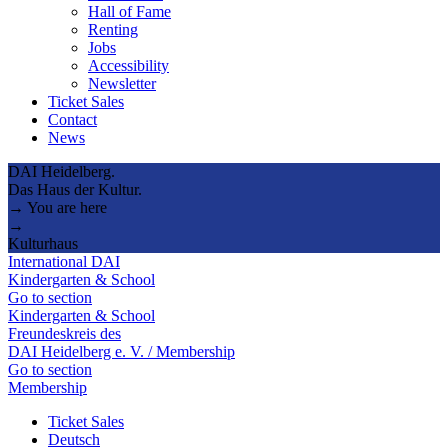
Hall of Fame
Renting
Jobs
Accessibility
Newsletter
Ticket Sales
Contact
News
DAI Heidelberg.
Das Haus der Kultur.
→ You are here
→
Kulturhaus
International DAI
Kindergarten & School
Go to section
Kindergarten & School
Freundeskreis des
DAI Heidelberg e. V. / Membership
Go to section
Membership
Ticket Sales
Deutsch