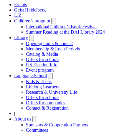
Events
Geist Heidelberg
LIZ
Children’s program
Open
submenu
International Children’s Book Festival
Summer Reading at the DAI Library 2024
Library
Open
submenu
Opening hours & contact
Membership & Loan Periods
Catalog & Media
Offers for schools
US Election Info
Event program
Language School
Open
submenu
Kids & Teens
Lifelong Learners
Research & University Life
Offers for schools
Offers for companies
Contact & Registration
|
About us
Open
submenu
Sponsors & Cooperation Partners
Committees