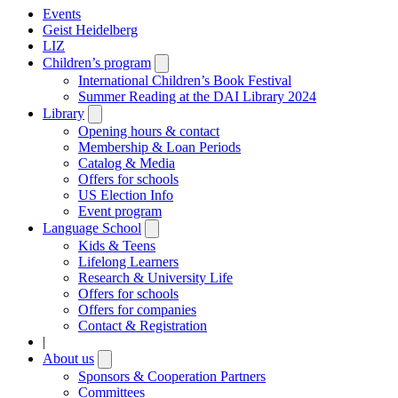
Events
Geist Heidelberg
LIZ
Children’s program
Open
submenu
International Children’s Book Festival
Summer Reading at the DAI Library 2024
Library
Open
submenu
Opening hours & contact
Membership & Loan Periods
Catalog & Media
Offers for schools
US Election Info
Event program
Language School
Open
submenu
Kids & Teens
Lifelong Learners
Research & University Life
Offers for schools
Offers for companies
Contact & Registration
|
About us
Open
submenu
Sponsors & Cooperation Partners
Committees