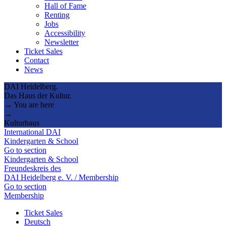
Hall of Fame
Renting
Jobs
Accessibility
Newsletter
Ticket Sales
Contact
News
DAI Heidelberg.
Das Haus der Kultur.
→ You are here
→
Kulturhaus
International DAI
Kindergarten & School
Go to section
Kindergarten & School
Freundeskreis des
DAI Heidelberg e. V. / Membership
Go to section
Membership
Ticket Sales
Deutsch