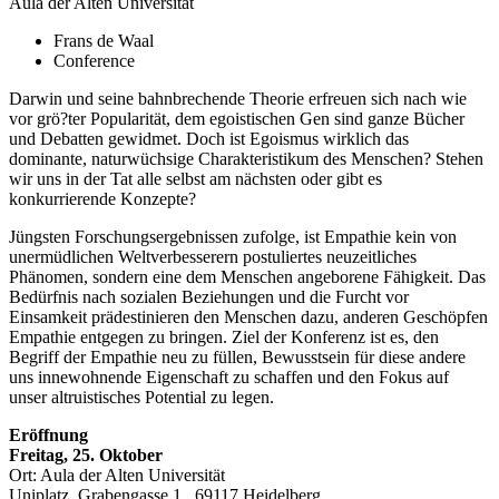
Aula der Alten Universität
Frans de Waal
Conference
Darwin und seine bahnbrechende Theorie erfreuen sich nach wie
vor grö?ter Popularität, dem egoistischen Gen sind ganze Bücher
und Debatten gewidmet. Doch ist Egoismus wirklich das
dominante, naturwüchsige Charakteristikum des Menschen? Stehen
wir uns in der Tat alle selbst am nächsten oder gibt es
konkurrierende Konzepte?
Jüngsten Forschungsergebnissen zufolge, ist Empathie kein von
unermüdlichen Weltverbesserern postuliertes neuzeitliches
Phänomen, sondern eine dem Menschen angeborene Fähigkeit. Das
Bedürfnis nach sozialen Beziehungen und die Furcht vor
Einsamkeit prädestinieren den Menschen dazu, anderen Geschöpfen
Empathie entgegen zu bringen. Ziel der Konferenz ist es, den
Begriff der Empathie neu zu füllen, Bewusstsein für diese andere
uns innewohnende Eigenschaft zu schaffen und den Fokus auf
unser altruistisches Potential zu legen.
Eröffnung
Freitag, 25. Oktober
Ort: Aula der Alten Universität
Uniplatz, Grabengasse 1 , 69117 Heidelberg