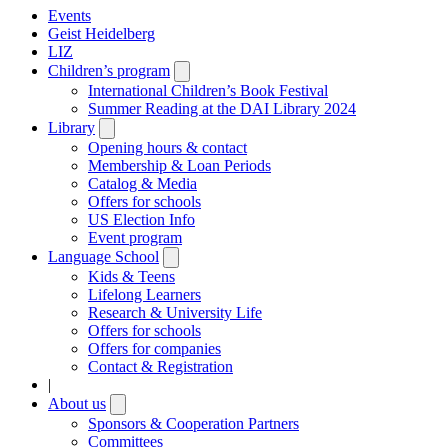
Events
Geist Heidelberg
LIZ
Children’s program
Open
submenu
International Children’s Book Festival
Summer Reading at the DAI Library 2024
Library
Open
submenu
Opening hours & contact
Membership & Loan Periods
Catalog & Media
Offers for schools
US Election Info
Event program
Language School
Open
submenu
Kids & Teens
Lifelong Learners
Research & University Life
Offers for schools
Offers for companies
Contact & Registration
|
About us
Open
submenu
Sponsors & Cooperation Partners
Committees