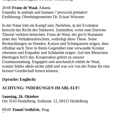
20:00
Frans de Waal
, Atlanta
Empathy in animals and humans ? prosocial primates!
Einführung: Oberbürgermeister Dr. Eckart Würzner
In der Natur tobt ein Kampf ums ?berleben, in der Evolution
herrscht das Recht des Stärkeren. Zumindest, wenn man Darwins
Theorie verkürzt betrachtet. Frans de Waal, der gro?e Humanist
unter den Verhaltensforschern, widerlegt diese These. Seine
Beobachtungen an Hunden, Katzen und Schimpansen zeigen, dass
offenbar auch Tiere in ihrem Gegenüber eine verwandte Kreatur
erkennen und Empathie und Solidarität zeigen. Auf den Menschen
übertragen hei?t das: Kooperation gehört zu unserer
Grundausstattung. Engagiert und anschaulich erklärt de Waal,
warum Stärke allein nichts zählt und was wir von der Natur für eine
bessere Gesellschaft lernen können.
(Sprache: Englisch)
ACHTUNG: ?NDERUNGEN IM ABLAUF!
Samstag, 26. Oktober
Ort: DAI Heidelberg, Sofienstr. 12, 69115 Heidelberg
09:00
Tomáš Sedláček
, Prag