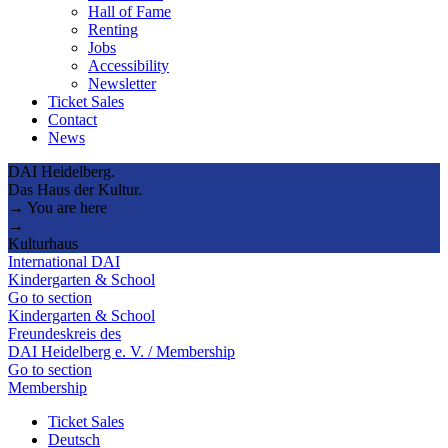
Hall of Fame
Renting
Jobs
Accessibility
Newsletter
Ticket Sales
Contact
News
DAI Heidelberg.
Das Haus der Kultur.
→ You are here
→
Kulturhaus
International DAI
Kindergarten & School
Go to section
Kindergarten & School
Freundeskreis des
DAI Heidelberg e. V. / Membership
Go to section
Membership
Ticket Sales
Deutsch