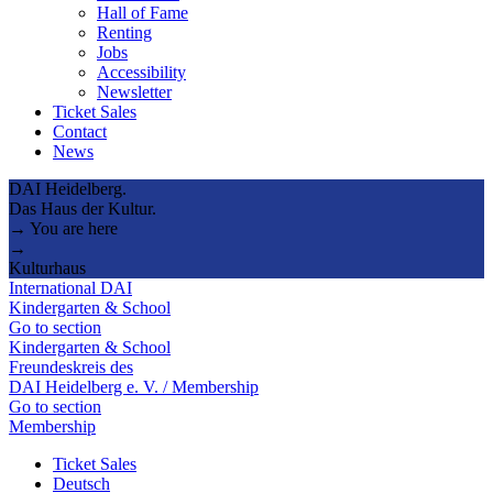
Hall of Fame
Renting
Jobs
Accessibility
Newsletter
Ticket Sales
Contact
News
DAI Heidelberg.
Das Haus der Kultur.
→ You are here
→
Kulturhaus
International DAI
Kindergarten & School
Go to section
Kindergarten & School
Freundeskreis des
DAI Heidelberg e. V. / Membership
Go to section
Membership
Ticket Sales
Deutsch