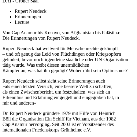
DAI - Großer Saal
Rupert Neudeck
Erinnerungen
Lecture
Von Cap Anamur bis Kosovo, von Afghanistan bis Palästina:
Die Erinnerungen von Rupert Neudeck.
Rupert Neudeck hat weltweit für Menschenrechte gekämpft
– und oft genug das Leid von Flüchtlingen oder Kriegsopfern
gelindert, bevor noch irgendeine staatliche oder UN Organisation
tätig wurde. Was treibt diesen unermüdlichen
Kämpfer an, was hat ihn geprägt? Woher rührt sein Optimismus?
Rupert Neudeck selbst sieht seine Erinnerungen auch
»als einen letzten Versuch, eine bessere Welt zu schaffen,
als einen Zwischenbericht, um festzuhalten, was sich an
Erkenntnis und Erfahrung eingeigelt und eingegraben hat, in
mir und anderen«.
Dr. Rupert Neudeck gründete 1979 mit Hilfe von Heinrich
Böll die Organisation Ein Schiff für Vietnam, aus der 1982
Cap Anamur hervorging. Seit 2003 ist er Vorsitzender des
internationalen Friedenskorps Grünhelme e.V.