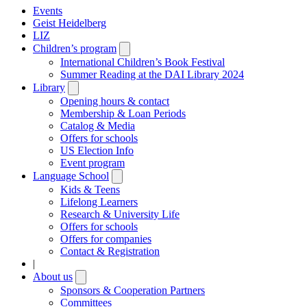
Events
Geist Heidelberg
LIZ
Children’s program
Open
submenu
International Children’s Book Festival
Summer Reading at the DAI Library 2024
Library
Open
submenu
Opening hours & contact
Membership & Loan Periods
Catalog & Media
Offers for schools
US Election Info
Event program
Language School
Open
submenu
Kids & Teens
Lifelong Learners
Research & University Life
Offers for schools
Offers for companies
Contact & Registration
|
About us
Open
submenu
Sponsors & Cooperation Partners
Committees