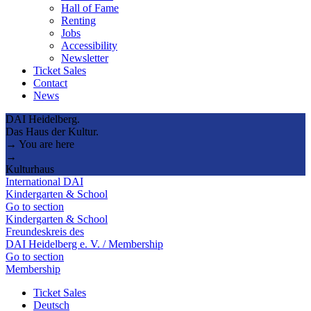
Hall of Fame
Renting
Jobs
Accessibility
Newsletter
Ticket Sales
Contact
News
DAI Heidelberg.
Das Haus der Kultur.
→ You are here
→
Kulturhaus
International DAI
Kindergarten & School
Go to section
Kindergarten & School
Freundeskreis des
DAI Heidelberg e. V. / Membership
Go to section
Membership
Ticket Sales
Deutsch