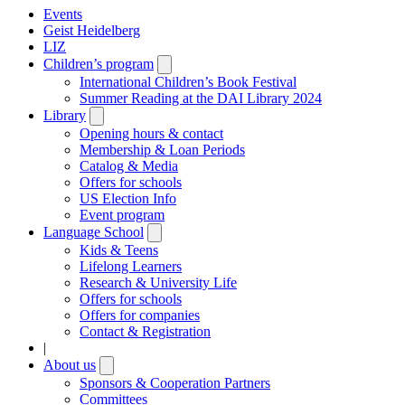
Events
Geist Heidelberg
LIZ
Children’s program
Open
submenu
International Children’s Book Festival
Summer Reading at the DAI Library 2024
Library
Open
submenu
Opening hours & contact
Membership & Loan Periods
Catalog & Media
Offers for schools
US Election Info
Event program
Language School
Open
submenu
Kids & Teens
Lifelong Learners
Research & University Life
Offers for schools
Offers for companies
Contact & Registration
|
About us
Open
submenu
Sponsors & Cooperation Partners
Committees