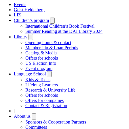
Events
Geist Heidelberg
LIZ
Children’s program
Open
submenu
International Children’s Book Festival
Summer Reading at the DAI Library 2024
Library
Open
submenu
Opening hours & contact
Membership & Loan Periods
Catalog & Media
Offers for schools
US Election Info
Event program
Language School
Open
submenu
Kids & Teens
Lifelong Learners
Research & University Life
Offers for schools
Offers for companies
Contact & Registration
|
About us
Open
submenu
Sponsors & Cooperation Partners
Committees