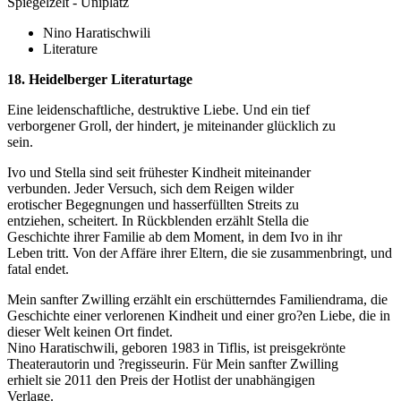
Spiegelzelt - Uniplatz
Nino Haratischwili
Literature
18. Heidelberger Literaturtage
Eine leidenschaftliche, destruktive Liebe. Und ein tief
verborgener Groll, der hindert, je miteinander glücklich zu
sein.
Ivo und Stella sind seit frühester Kindheit miteinander
verbunden. Jeder Versuch, sich dem Reigen wilder
erotischer Begegnungen und hasserfüllten Streits zu
entziehen, scheitert. In Rückblenden erzählt Stella die
Geschichte ihrer Familie ab dem Moment, in dem Ivo in ihr
Leben tritt. Von der Affäre ihrer Eltern, die sie zusammenbringt, und
fatal endet.
Mein sanfter Zwilling erzählt ein erschütterndes Familiendrama, die
Geschichte einer verlorenen Kindheit und einer gro?en Liebe, die in
dieser Welt keinen Ort findet.
Nino Haratischwili, geboren 1983 in Tiflis, ist preisgekrönte
Theaterautorin und ?regisseurin. Für Mein sanfter Zwilling
erhielt sie 2011 den Preis der Hotlist der unabhängigen
Verlage.