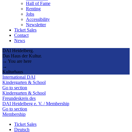
Hall of Fame
Renting
Jobs
Accessibility
Newsletter
Ticket Sales
Contact
News
DAI Heidelberg.
Das Haus der Kultur.
→ You are here
→
Kulturhaus
International DAI
Kindergarten & School
Go to section
Kindergarten & School
Freundeskreis des
DAI Heidelberg e. V. / Membership
Go to section
Membership
Ticket Sales
Deutsch