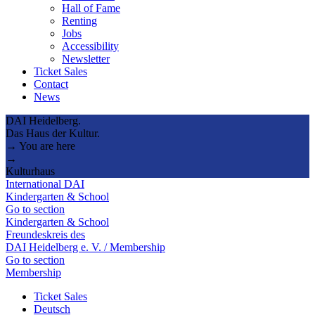
Hall of Fame
Renting
Jobs
Accessibility
Newsletter
Ticket Sales
Contact
News
DAI Heidelberg.
Das Haus der Kultur.
→ You are here
→
Kulturhaus
International DAI
Kindergarten & School
Go to section
Kindergarten & School
Freundeskreis des
DAI Heidelberg e. V. / Membership
Go to section
Membership
Ticket Sales
Deutsch