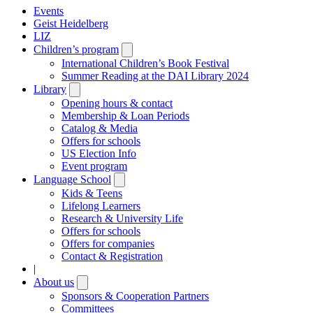
Events
Geist Heidelberg
LIZ
Children’s program
Open
submenu
International Children’s Book Festival
Summer Reading at the DAI Library 2024
Library
Open
submenu
Opening hours & contact
Membership & Loan Periods
Catalog & Media
Offers for schools
US Election Info
Event program
Language School
Open
submenu
Kids & Teens
Lifelong Learners
Research & University Life
Offers for schools
Offers for companies
Contact & Registration
|
About us
Open
submenu
Sponsors & Cooperation Partners
Committees