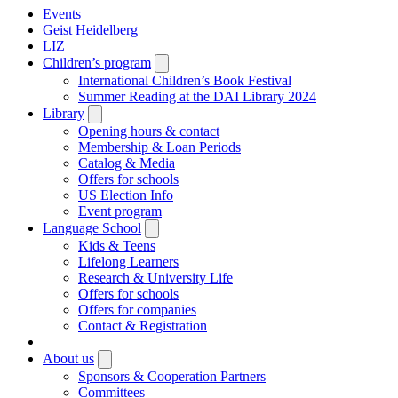
Events
Geist Heidelberg
LIZ
Children’s program
Open
submenu
International Children’s Book Festival
Summer Reading at the DAI Library 2024
Library
Open
submenu
Opening hours & contact
Membership & Loan Periods
Catalog & Media
Offers for schools
US Election Info
Event program
Language School
Open
submenu
Kids & Teens
Lifelong Learners
Research & University Life
Offers for schools
Offers for companies
Contact & Registration
|
About us
Open
submenu
Sponsors & Cooperation Partners
Committees