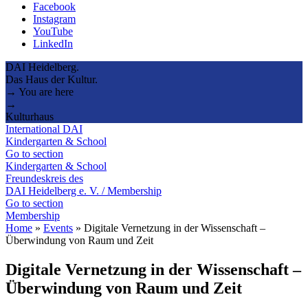
Facebook
Instagram
YouTube
LinkedIn
DAI Heidelberg.
Das Haus der Kultur.
→ You are here
→
Kulturhaus
International DAI
Kindergarten & School
Go to section
Kindergarten & School
Freundeskreis des
DAI Heidelberg e. V. / Membership
Go to section
Membership
Home
»
Events
»
Digitale Vernetzung in der Wissenschaft –
Überwindung von Raum und Zeit
Digitale Vernetzung in der Wissenschaft –
Überwindung von Raum und Zeit