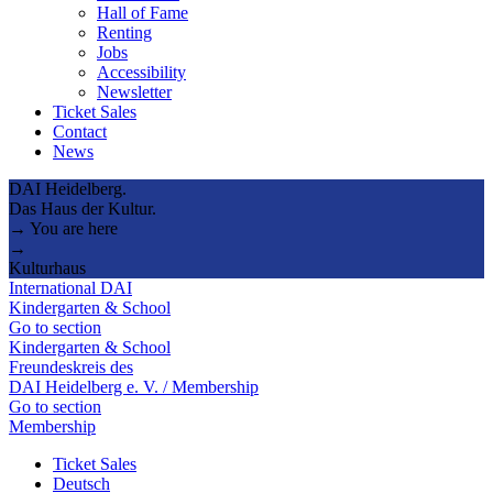
Hall of Fame
Renting
Jobs
Accessibility
Newsletter
Ticket Sales
Contact
News
DAI Heidelberg.
Das Haus der Kultur.
→ You are here
→
Kulturhaus
International DAI
Kindergarten & School
Go to section
Kindergarten & School
Freundeskreis des
DAI Heidelberg e. V. / Membership
Go to section
Membership
Ticket Sales
Deutsch