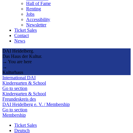
Hall of Fame
Renting
Jobs
Accessibility
Newsletter
Ticket Sales
Contact
News
DAI Heidelberg.
Das Haus der Kultur.
→ You are here
→
Kulturhaus
International DAI
Kindergarten & School
Go to section
Kindergarten & School
Freundeskreis des
DAI Heidelberg e. V. / Membership
Go to section
Membership
Ticket Sales
Deutsch