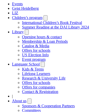
Events
Geist Heidelberg
LIZ
Children’s program
Open
submenu
International Children’s Book Festival
Summer Reading at the DAI Library 2024
Library
Open
submenu
Opening hours & contact
Membership & Loan Periods
Catalog & Media
Offers for schools
US Election Info
Event program
Language School
Open
submenu
Kids & Teens
Lifelong Learners
Research & University Life
Offers for schools
Offers for companies
Contact & Registration
|
About us
Open
submenu
Sponsors & Cooperation Partners
Committees