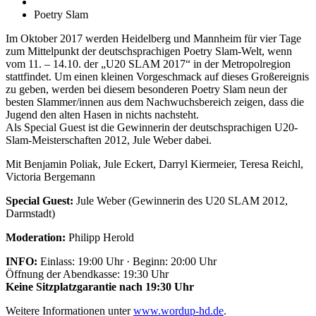
Poetry Slam
Im Oktober 2017 werden Heidelberg und Mannheim für vier Tage
zum Mittelpunkt der deutschsprachigen Poetry Slam-Welt, wenn
vom 11. – 14.10. der „U20 SLAM 2017“ in der Metropolregion
stattfindet. Um einen kleinen Vorgeschmack auf dieses Großereignis
zu geben, werden bei diesem besonderen Poetry Slam neun der
besten Slammer/innen aus dem Nachwuchsbereich zeigen, dass die
Jugend den alten Hasen in nichts nachsteht.
Als Special Guest ist die Gewinnerin der deutschsprachigen U20-
Slam-Meisterschaften 2012, Jule Weber dabei.
Mit Benjamin Poliak, Jule Eckert, Darryl Kiermeier, Teresa Reichl,
Victoria Bergemann
Special Guest:
Jule Weber (Gewinnerin des U20 SLAM 2012,
Darmstadt)
Moderation:
Philipp Herold
INFO:
Einlass: 19:00 Uhr · Beginn: 20:00 Uhr
Öffnung der Abendkasse: 19:30 Uhr
Keine Sitzplatzgarantie nach 19:30 Uhr
Weitere Informationen unter
www.wordup-hd.de
.