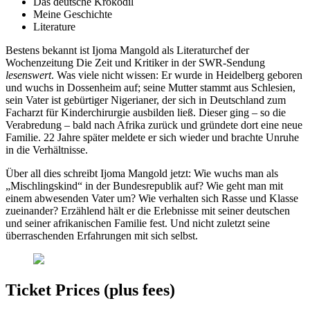
Das deutsche Krokodil
Meine Geschichte
Literature
Bestens bekannt ist Ijoma Mangold als Literaturchef der
Wochenzeitung Die Zeit und Kritiker in der SWR-Sendung
lesenswert
. Was viele nicht wissen: Er wurde in Heidelberg geboren
und wuchs in Dossenheim auf; seine Mutter stammt aus Schlesien,
sein Vater ist gebürtiger Nigerianer, der sich in Deutschland zum
Facharzt für Kinderchirurgie ausbilden ließ. Dieser ging – so die
Verabredung – bald nach Afrika zurück und gründete dort eine neue
Familie. 22 Jahre später meldete er sich wieder und brachte Unruhe
in die Verhältnisse.
Über all dies schreibt Ijoma Mangold jetzt: Wie wuchs man als
„Mischlingskind“ in der Bundesrepublik auf? Wie geht man mit
einem abwesenden Vater um? Wie verhalten sich Rasse und Klasse
zueinander? Erzählend hält er die Erlebnisse mit seiner deutschen
und seiner afrikanischen Familie fest. Und nicht zuletzt seine
überraschenden Erfahrungen mit sich selbst.
Ticket Prices (plus fees)