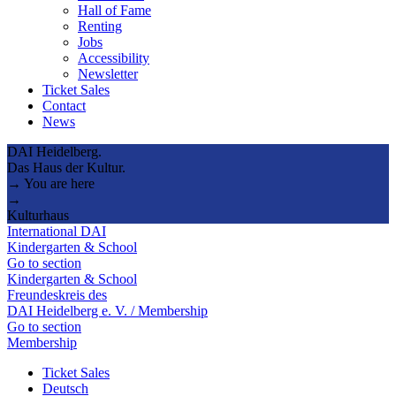
Hall of Fame
Renting
Jobs
Accessibility
Newsletter
Ticket Sales
Contact
News
DAI Heidelberg.
Das Haus der Kultur.
→ You are here
→
Kulturhaus
International DAI
Kindergarten & School
Go to section
Kindergarten & School
Freundeskreis des
DAI Heidelberg e. V. / Membership
Go to section
Membership
Ticket Sales
Deutsch