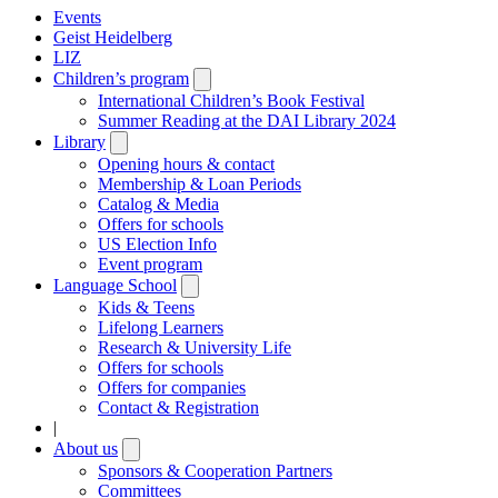
Events
Geist Heidelberg
LIZ
Children’s program
Open
submenu
International Children’s Book Festival
Summer Reading at the DAI Library 2024
Library
Open
submenu
Opening hours & contact
Membership & Loan Periods
Catalog & Media
Offers for schools
US Election Info
Event program
Language School
Open
submenu
Kids & Teens
Lifelong Learners
Research & University Life
Offers for schools
Offers for companies
Contact & Registration
|
About us
Open
submenu
Sponsors & Cooperation Partners
Committees