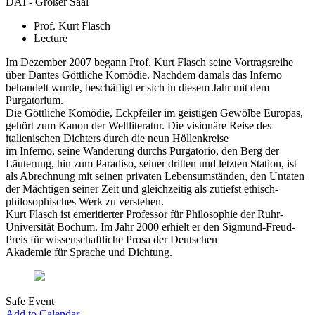
DAI - Großer Saal
Prof. Kurt Flasch
Lecture
Im Dezember 2007 begann Prof. Kurt Flasch seine Vortragsreihe
über Dantes Göttliche Komödie. Nachdem damals das Inferno
behandelt wurde, beschäftigt er sich in diesem Jahr mit dem
Purgatorium.
Die Göttliche Komödie, Eckpfeiler im geistigen Gewölbe Europas,
gehört zum Kanon der Weltliteratur. Die visionäre Reise des
italienischen Dichters durch die neun Höllenkreise
im Inferno, seine Wanderung durchs Purgatorio, den Berg der
Läuterung, hin zum Paradiso, seiner dritten und letzten Station, ist
als Abrechnung mit seinen privaten Lebensumständen, den Untaten
der Mächtigen seiner Zeit und gleichzeitig als zutiefst ethisch-
philosophisches Werk zu verstehen.
Kurt Flasch ist emeritierter Professor für Philosophie der Ruhr-
Universität Bochum. Im Jahr 2000 erhielt er den Sigmund-Freud-
Preis für wissenschaftliche Prosa der Deutschen
Akademie für Sprache und Dichtung.
Safe Event
Add to Calendar