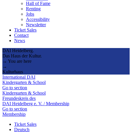
Hall of Fame
Renting
Jobs
Accessibility
Newsletter
Ticket Sales
Contact
News
DAI Heidelberg.
Das Haus der Kultur.
→ You are here
→
Kulturhaus
International DAI
Kindergarten & School
Go to section
Kindergarten & School
Freundeskreis des
DAI Heidelberg e. V. / Membership
Go to section
Membership
Ticket Sales
Deutsch