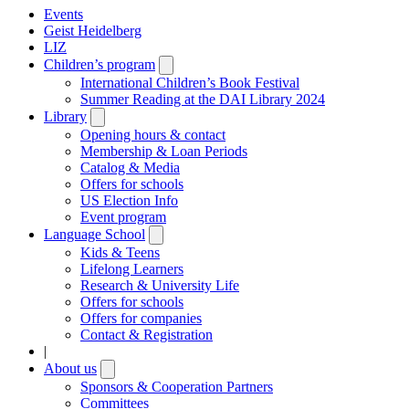
Events
Geist Heidelberg
LIZ
Children’s program
Open
submenu
International Children’s Book Festival
Summer Reading at the DAI Library 2024
Library
Open
submenu
Opening hours & contact
Membership & Loan Periods
Catalog & Media
Offers for schools
US Election Info
Event program
Language School
Open
submenu
Kids & Teens
Lifelong Learners
Research & University Life
Offers for schools
Offers for companies
Contact & Registration
|
About us
Open
submenu
Sponsors & Cooperation Partners
Committees