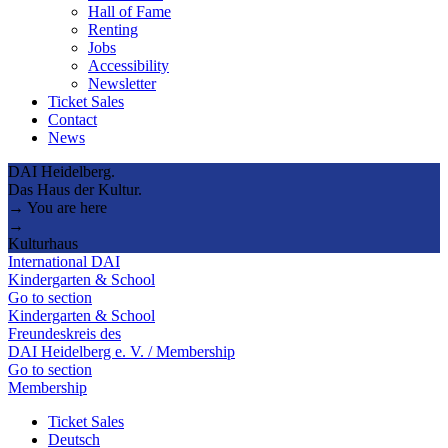
Hall of Fame
Renting
Jobs
Accessibility
Newsletter
Ticket Sales
Contact
News
DAI Heidelberg.
Das Haus der Kultur.
→ You are here
→
Kulturhaus
International DAI
Kindergarten & School
Go to section
Kindergarten & School
Freundeskreis des
DAI Heidelberg e. V. / Membership
Go to section
Membership
Ticket Sales
Deutsch