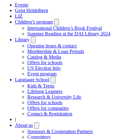
Events
Geist Heidelberg
LIZ
Children’s program
Open
submenu
International Children’s Book Festival
Summer Reading at the DAI Library 2024
Library
Open
submenu
Opening hours & contact
Membership & Loan Periods
Catalog & Media
Offers for schools
US Election Info
Event program
Language School
Open
submenu
Kids & Teens
Lifelong Learners
Research & University Life
Offers for schools
Offers for companies
Contact & Registration
|
About us
Open
submenu
Sponsors & Cooperation Partners
Committees