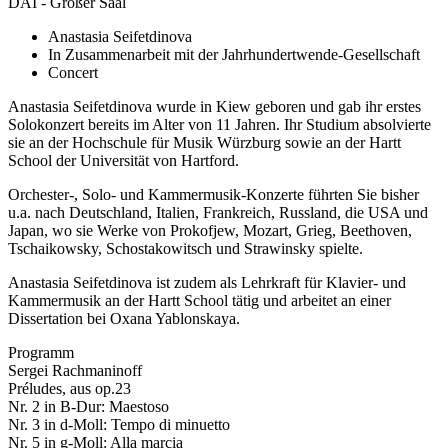
DAI - Großer Saal
Anastasia Seifetdinova
In Zusammenarbeit mit der Jahrhundertwende-Gesellschaft
Concert
Anastasia Seifetdinova wurde in Kiew geboren und gab ihr erstes
Solokonzert bereits im Alter von 11 Jahren. Ihr Studium absolvierte
sie an der Hochschule für Musik Würzburg sowie an der Hartt
School der Universität von Hartford.
Orchester-, Solo- und Kammermusik-Konzerte führten Sie bisher
u.a. nach Deutschland, Italien, Frankreich, Russland, die USA und
Japan, wo sie Werke von Prokofjew, Mozart, Grieg, Beethoven,
Tschaikowsky, Schostakowitsch und Strawinsky spielte.
Anastasia Seifetdinova ist zudem als Lehrkraft für Klavier- und
Kammermusik an der Hartt School tätig und arbeitet an einer
Dissertation bei Oxana Yablonskaya.
Programm
Sergei Rachmaninoff
Préludes, aus op.23
Nr. 2 in B-Dur: Maestoso
Nr. 3 in d-Moll: Tempo di minuetto
Nr. 5 in g-Moll: Alla marcia