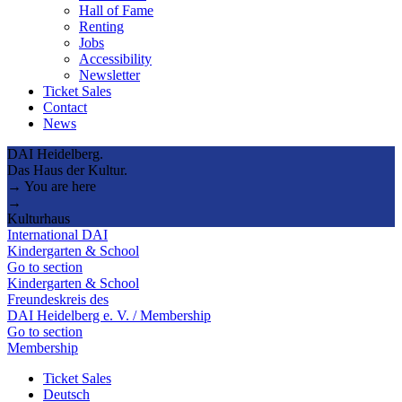
Hall of Fame
Renting
Jobs
Accessibility
Newsletter
Ticket Sales
Contact
News
DAI Heidelberg.
Das Haus der Kultur.
→ You are here
→
Kulturhaus
International DAI
Kindergarten & School
Go to section
Kindergarten & School
Freundeskreis des
DAI Heidelberg e. V. / Membership
Go to section
Membership
Ticket Sales
Deutsch