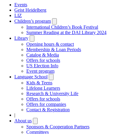
Events
Geist Heidelberg
LIZ
Children’s program
Open
submenu
International Children’s Book Festival
Summer Reading at the DAI Library 2024
Library
Open
submenu
Opening hours & contact
Membership & Loan Periods
Catalog & Media
Offers for schools
US Election Info
Event program
Language School
Open
submenu
Kids & Teens
Lifelong Learners
Research & University Life
Offers for schools
Offers for companies
Contact & Registration
|
About us
Open
submenu
Sponsors & Cooperation Partners
Committees