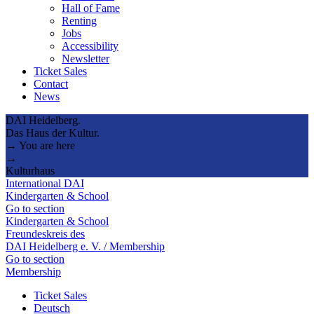
Hall of Fame
Renting
Jobs
Accessibility
Newsletter
Ticket Sales
Contact
News
DAI Heidelberg.
Das Haus der Kultur.
→ You are here
→
Kulturhaus
International DAI
Kindergarten & School
Go to section
Kindergarten & School
Freundeskreis des
DAI Heidelberg e. V. / Membership
Go to section
Membership
Ticket Sales
Deutsch