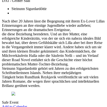
DAI - Großer Saal
Steinunn Sigurdardóttir
Nach über 20 Jahren lässt die Begegnung mit ihrem Ex-Lover Lillas
Erinnerungen an ihre einstige Jugendliebe wieder aufleben;
Erinnerungen an die dramatischen Ereignisse,
die diese Beziehung beendeten. Und an ihre Mutter, eine
erfolgreiche Kinderärztin, von der sie sich ein nahezu ideales Bild
bewahrt hat, über deren Gefühlskälte sich Lilla aber bei ihrer Reise
in die Vergangenheit immer klarer wird. Andere haben sich um sie
und ihren kleinen Bruder gekümmert: das Kindermädchen, die
Milchverkäuferin Halla oder die Säuferin Nelli – und im Verlauf
dieser Road Novel entfaltet sich die Geschichte einer höchst
problematischen Mutter-Tochter-Beziehung.
Steinunn Sigurdardottir gehört seit Jahren zu den erfolgreichsten
Schriftstellerinnen Islands. Neben ihrer mehrjährigen
Tätigkeit beim Rundfunk Reykjavik veröffentlicht sie seit vielen
Jahren Romane, die wegen ihrer sprachlichen und intellektuellen
Brillanz gerühmt werden.
Safe Event
Add to Calendar