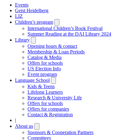
Events
Geist Heidelberg
LIZ
Children’s program
Open
submenu
International Children’s Book Festival
Summer Reading at the DAI Library 2024
Library
Open
submenu
Opening hours & contact
Membership & Loan Periods
Catalog & Media
Offers for schools
US Election Info
Event program
Language School
Open
submenu
Kids & Teens
Lifelong Learners
Research & University Life
Offers for schools
Offers for companies
Contact & Registration
|
About us
Open
submenu
Sponsors & Cooperation Partners
Committees