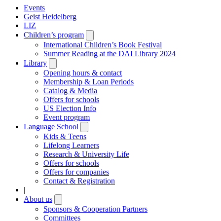
Events
Geist Heidelberg
LIZ
Children’s program
Open
submenu
International Children’s Book Festival
Summer Reading at the DAI Library 2024
Library
Open
submenu
Opening hours & contact
Membership & Loan Periods
Catalog & Media
Offers for schools
US Election Info
Event program
Language School
Open
submenu
Kids & Teens
Lifelong Learners
Research & University Life
Offers for schools
Offers for companies
Contact & Registration
|
About us
Open
submenu
Sponsors & Cooperation Partners
Committees