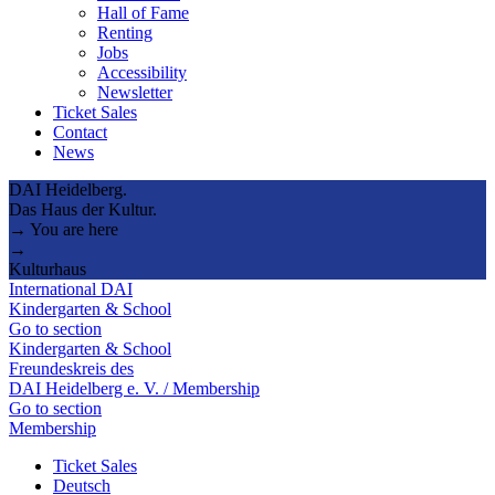
Hall of Fame
Renting
Jobs
Accessibility
Newsletter
Ticket Sales
Contact
News
DAI Heidelberg.
Das Haus der Kultur.
→ You are here
→
Kulturhaus
International DAI
Kindergarten & School
Go to section
Kindergarten & School
Freundeskreis des
DAI Heidelberg e. V. / Membership
Go to section
Membership
Ticket Sales
Deutsch