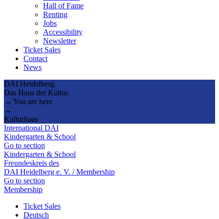
Hall of Fame
Renting
Jobs
Accessibility
Newsletter
Ticket Sales
Contact
News
DAI Heidelberg.
Das Haus der Kultur.
→ You are here
→
Kulturhaus
International DAI
Kindergarten & School
Go to section
Kindergarten & School
Freundeskreis des
DAI Heidelberg e. V. / Membership
Go to section
Membership
Ticket Sales
Deutsch