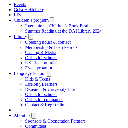
Events
Geist Heidelberg
LIZ
Children’s program
Open
submenu
International Children’s Book Festival
Summer Reading at the DAI Library 2024
Library
Open
submenu
Opening hours & contact
Membership & Loan Periods
Catalog & Media
Offers for schools
US Election Info
Event program
Language School
Open
submenu
Kids & Teens
Lifelong Learners
Research & University Life
Offers for schools
Offers for companies
Contact & Registration
|
About us
Open
submenu
Sponsors & Cooperation Partners
Committees