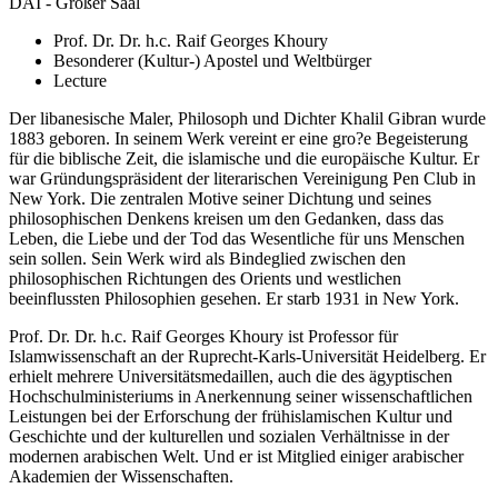
DAI - Großer Saal
Prof. Dr. Dr. h.c. Raif Georges Khoury
Besonderer (Kultur-) Apostel und Weltbürger
Lecture
Der libanesische Maler, Philosoph und Dichter Khalil Gibran wurde
1883 geboren. In seinem Werk vereint er eine gro?e Begeisterung
für die biblische Zeit, die islamische und die europäische Kultur. Er
war Gründungspräsident der literarischen Vereinigung Pen Club in
New York. Die zentralen Motive seiner Dichtung und seines
philosophischen Denkens kreisen um den Gedanken, dass das
Leben, die Liebe und der Tod das Wesentliche für uns Menschen
sein sollen. Sein Werk wird als Bindeglied zwischen den
philosophischen Richtungen des Orients und westlichen
beeinflussten Philosophien gesehen. Er starb 1931 in New York.
Prof. Dr. Dr. h.c. Raif Georges Khoury ist Professor für
Islamwissenschaft an der Ruprecht-Karls-Universität Heidelberg. Er
erhielt mehrere Universitätsmedaillen, auch die des ägyptischen
Hochschulministeriums in Anerkennung seiner wissenschaftlichen
Leistungen bei der Erforschung der frühislamischen Kultur und
Geschichte und der kulturellen und sozialen Verhältnisse in der
modernen arabischen Welt. Und er ist Mitglied einiger arabischer
Akademien der Wissenschaften.