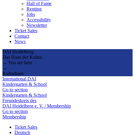
Hall of Fame
Renting
Jobs
Accessibility
Newsletter
Ticket Sales
Contact
News
DAI Heidelberg.
Das Haus der Kultur.
→ You are here
→
Kulturhaus
International DAI
Kindergarten & School
Go to section
Kindergarten & School
Freundeskreis des
DAI Heidelberg e. V. / Membership
Go to section
Membership
Ticket Sales
Deutsch