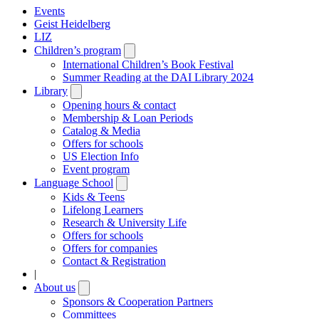
Events
Geist Heidelberg
LIZ
Children’s program
Open
submenu
International Children’s Book Festival
Summer Reading at the DAI Library 2024
Library
Open
submenu
Opening hours & contact
Membership & Loan Periods
Catalog & Media
Offers for schools
US Election Info
Event program
Language School
Open
submenu
Kids & Teens
Lifelong Learners
Research & University Life
Offers for schools
Offers for companies
Contact & Registration
|
About us
Open
submenu
Sponsors & Cooperation Partners
Committees