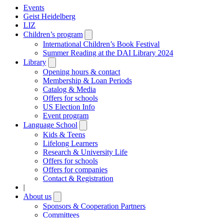
Events
Geist Heidelberg
LIZ
Children’s program
Open
submenu
International Children’s Book Festival
Summer Reading at the DAI Library 2024
Library
Open
submenu
Opening hours & contact
Membership & Loan Periods
Catalog & Media
Offers for schools
US Election Info
Event program
Language School
Open
submenu
Kids & Teens
Lifelong Learners
Research & University Life
Offers for schools
Offers for companies
Contact & Registration
|
About us
Open
submenu
Sponsors & Cooperation Partners
Committees