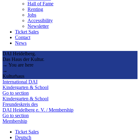
Hall of Fame
Renting
Jobs
Accessibility
Newsletter
Ticket Sales
Contact
News
DAI Heidelberg.
Das Haus der Kultur.
→ You are here
→
Kulturhaus
International DAI
Kindergarten & School
Go to section
Kindergarten & School
Freundeskreis des
DAI Heidelberg e. V. / Membership
Go to section
Membership
Ticket Sales
Deutsch