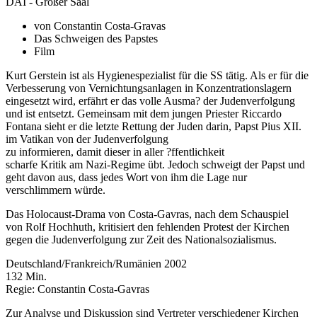
DAI - Großer Saal
von Constantin Costa-Gravas
Das Schweigen des Papstes
Film
Kurt Gerstein ist als Hygienespezialist für die SS tätig. Als er für die
Verbesserung von Vernichtungsanlagen in Konzentrationslagern
eingesetzt wird, erfährt er das volle Ausma? der Judenverfolgung
und ist entsetzt. Gemeinsam mit dem jungen Priester Riccardo
Fontana sieht er die letzte Rettung der Juden darin, Papst Pius XII.
im Vatikan von der Judenverfolgung
zu informieren, damit dieser in aller ?ffentlichkeit
scharfe Kritik am Nazi-Regime übt. Jedoch schweigt der Papst und
geht davon aus, dass jedes Wort von ihm die Lage nur
verschlimmern würde.
Das Holocaust-Drama von Costa-Gavras, nach dem Schauspiel
von Rolf Hochhuth, kritisiert den fehlenden Protest der Kirchen
gegen die Judenverfolgung zur Zeit des Nationalsozialismus.
Deutschland/Frankreich/Rumänien 2002
132 Min.
Regie: Constantin Costa-Gavras
Zur Analyse und Diskussion sind Vertreter verschiedener Kirchen