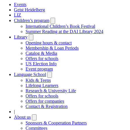
Events
Geist Heidelberg
LIZ
Children’s program
Open
submenu
International Children’s Book Festival
Summer Reading at the DAI Library 2024
Library
Open
submenu
Opening hours & contact
Membership & Loan Periods
Catalog & Media
Offers for schools
US Election Info
Event program
Language School
Open
submenu
Kids & Teens
Lifelong Learners
Research & University Life
Offers for schools
Offers for companies
Contact & Registration
|
About us
Open
submenu
Sponsors & Cooperation Partners
Committees