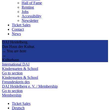
Hall of Fame
Renting
Jobs
Accessibility
Newsletter
Ticket Sales
Contact
News
DAI Heidelberg.
Das Haus der Kultur.
→ You are here
→
Kulturhaus
International DAI
Kindergarten & School
Go to section
Kindergarten & School
Freundeskreis des
DAI Heidelberg e. V. / Membership
Go to section
Membership
Ticket Sales
Deutsch