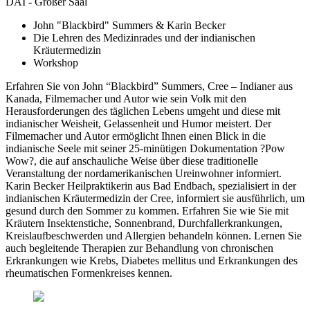
DAI - Großer Saal
John "Blackbird" Summers & Karin Becker
Die Lehren des Medizinrades und der indianischen
Kräutermedizin
Workshop
Erfahren Sie von John “Blackbird” Summers, Cree – Indianer aus
Kanada, Filmemacher und Autor wie sein Volk mit den
Herausforderungen des täglichen Lebens umgeht und diese mit
indianischer Weisheit, Gelassenheit und Humor meistert. Der
Filmemacher und Autor ermöglicht Ihnen einen Blick in die
indianische Seele mit seiner 25-minütigen Dokumentation ?Pow
Wow?, die auf anschauliche Weise über diese traditionelle
Veranstaltung der nordamerikanischen Ureinwohner informiert.
Karin Becker Heilpraktikerin aus Bad Endbach, spezialisiert in der
indianischen Kräutermedizin der Cree, informiert sie ausführlich, um
gesund durch den Sommer zu kommen. Erfahren Sie wie Sie mit
Kräutern Insektenstiche, Sonnenbrand, Durchfallerkrankungen,
Kreislaufbeschwerden und Allergien behandeln können. Lernen Sie
auch begleitende Therapien zur Behandlung von chronischen
Erkrankungen wie Krebs, Diabetes mellitus und Erkrankungen des
rheumatischen Formenkreises kennen.