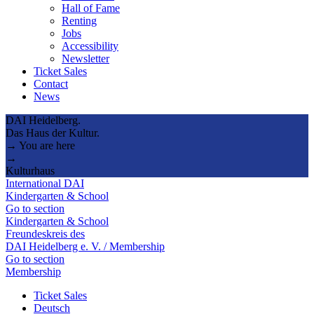
Hall of Fame
Renting
Jobs
Accessibility
Newsletter
Ticket Sales
Contact
News
DAI Heidelberg.
Das Haus der Kultur.
→ You are here
→
Kulturhaus
International DAI
Kindergarten & School
Go to section
Kindergarten & School
Freundeskreis des
DAI Heidelberg e. V. / Membership
Go to section
Membership
Ticket Sales
Deutsch