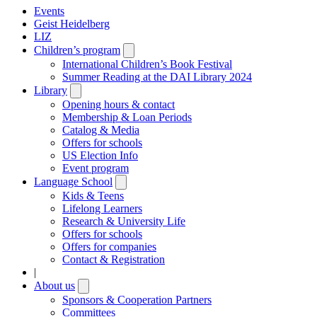
Events
Geist Heidelberg
LIZ
Children’s program
Open
submenu
International Children’s Book Festival
Summer Reading at the DAI Library 2024
Library
Open
submenu
Opening hours & contact
Membership & Loan Periods
Catalog & Media
Offers for schools
US Election Info
Event program
Language School
Open
submenu
Kids & Teens
Lifelong Learners
Research & University Life
Offers for schools
Offers for companies
Contact & Registration
|
About us
Open
submenu
Sponsors & Cooperation Partners
Committees