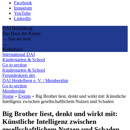
Facebook
Instagram
YouTube
LinkedIn
DAI Heidelberg.
Das Haus der Kultur.
→ You are here
→
Kulturhaus
International DAI
Kindergarten & School
Go to section
Kindergarten & School
Freundeskreis des
DAI Heidelberg e. V. / Membership
Go to section
Membership
Home
»
Events
»
Big Brother liest, denkt und wirkt mit: Künstliche
Intelligenz zwischen gesellschaftlichem Nutzen und Schaden
Big Brother liest, denkt und wirkt mit:
Künstliche Intelligenz zwischen
gesellschaftlichem Nutzen und Schaden