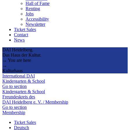
Hall of Fame
Renting
Jobs
Accessibility
Newsletter
Ticket Sales
Contact
News
DAI Heidelberg.
Das Haus der Kultur.
→ You are here
→
Kulturhaus
International DAI
Kindergarten & School
Go to section
Kindergarten & School
Freundeskreis des
DAI Heidelberg e. V. / Membership
Go to section
Membership
Ticket Sales
Deutsch