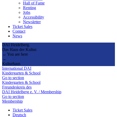
Hall of Fame
Renting
Jobs
Accessibility
Newsletter
Ticket Sales
Contact
News
DAI Heidelberg.
Das Haus der Kultur.
→ You are here
→
Kulturhaus
International DAI
Kindergarten & School
Go to section
Kindergarten & School
Freundeskreis des
DAI Heidelberg e. V. / Membership
Go to section
Membership
Ticket Sales
Deutsch