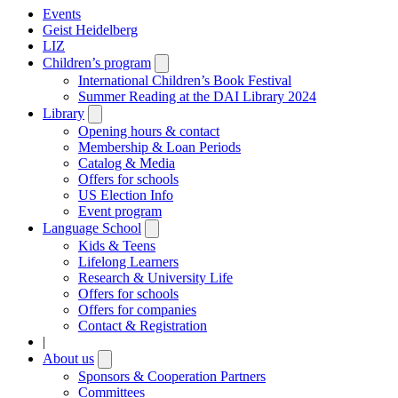
Events
Geist Heidelberg
LIZ
Children’s program
Open
submenu
International Children’s Book Festival
Summer Reading at the DAI Library 2024
Library
Open
submenu
Opening hours & contact
Membership & Loan Periods
Catalog & Media
Offers for schools
US Election Info
Event program
Language School
Open
submenu
Kids & Teens
Lifelong Learners
Research & University Life
Offers for schools
Offers for companies
Contact & Registration
|
About us
Open
submenu
Sponsors & Cooperation Partners
Committees