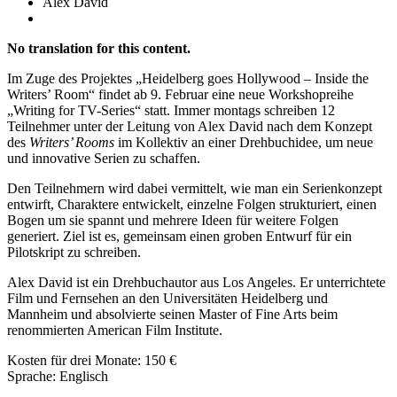
Alex David
No translation for this content.
Im Zuge des Projektes „Heidelberg goes Hollywood – Inside the
Writers’ Room“ findet ab 9. Februar eine neue Workshopreihe
„Writing for TV-Series“ statt. Immer montags schreiben 12
Teilnehmer unter der Leitung von Alex David nach dem Konzept
des
Writers’ Rooms
im Kollektiv an einer Drehbuchidee, um neue
und innovative Serien zu schaffen.
Den Teilnehmern wird dabei vermittelt, wie man ein Serienkonzept
entwirft, Charaktere entwickelt, einzelne Folgen strukturiert, einen
Bogen um sie spannt und mehrere Ideen für weitere Folgen
generiert. Ziel ist es, gemeinsam einen groben Entwurf für ein
Pilotskript zu schreiben.
Alex David ist ein Drehbuchautor aus Los Angeles. Er unterrichtete
Film und Fernsehen an den Universitäten Heidelberg und
Mannheim und absolvierte seinen Master of Fine Arts beim
renommierten American Film Institute.
Kosten für drei Monate: 150 €
Sprache: Englisch