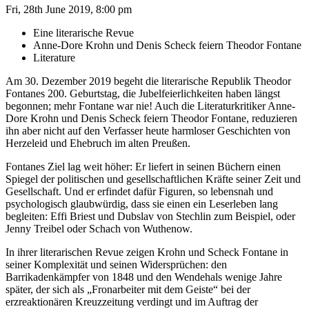
Fri, 28th June 2019, 8:00 pm
Eine literarische Revue
Anne-Dore Krohn und Denis Scheck feiern Theodor Fontane
Literature
Am 30. Dezember 2019 begeht die literarische Republik Theodor
Fontanes 200. Geburtstag, die Jubelfeierlichkeiten haben längst
begonnen; mehr Fontane war nie!
Auch die Literaturkritiker Anne-
Dore Krohn und Denis Scheck feiern Theodor Fontane, reduzieren
ihn aber nicht auf den Verfasser heute harmloser Geschichten von
Herzeleid und Ehebruch im alten Preußen.
Fontanes Ziel lag weit höher: Er liefert in seinen Büchern einen
Spiegel der politischen und gesellschaftlichen Kräfte seiner Zeit und
Gesellschaft. Und er erfindet dafür Figuren, so lebensnah und
psychologisch glaubwürdig, dass sie einen ein Leserleben lang
begleiten: Effi Briest und Dubslav von Stechlin zum Beispiel, oder
Jenny Treibel oder Schach von Wuthenow.
In ihrer literarischen Revue zeigen Krohn und Scheck Fontane in
seiner Komplexität und seinen Widersprüchen: den
Barrikadenkämpfer von 1848 und den Wendehals wenige Jahre
später, der sich als „Fronarbeiter mit dem Geiste“ bei der
erzreaktionären Kreuzzeitung verdingt und im Auftrag der