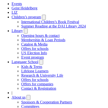
Events
Geist Heidelberg
LIZ
Children’s program
Open
submenu
International Children’s Book Festival
Summer Reading at the DAI Library 2024
Library
Open
submenu
Opening hours & contact
Membership & Loan Periods
Catalog & Media
Offers for schools
US Election Info
Event program
Language School
Open
submenu
Kids & Teens
Lifelong Learners
Research & University Life
Offers for schools
Offers for companies
Contact & Registration
|
About us
Open
submenu
Sponsors & Cooperation Partners
Committees