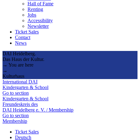
Hall of Fame
Renting
Jobs
Accessibility
Newsletter
Ticket Sales
Contact
News
DAI Heidelberg.
Das Haus der Kultur.
→ You are here
→
Kulturhaus
International DAI
Kindergarten & School
Go to section
Kindergarten & School
Freundeskreis des
DAI Heidelberg e. V. / Membership
Go to section
Membership
Ticket Sales
Deutsch