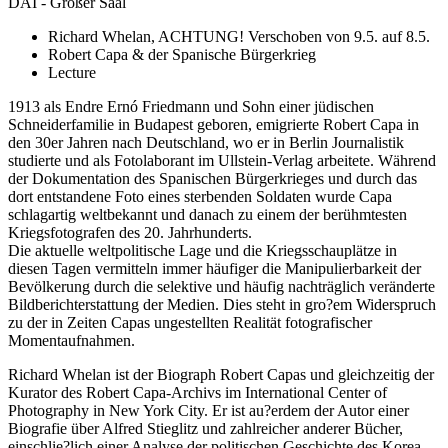
DAI - Großer Saal
Richard Whelan, ACHTUNG! Verschoben von 9.5. auf 8.5.
Robert Capa & der Spanische Bürgerkrieg
Lecture
1913 als Endre Ernó Friedmann und Sohn einer jüdischen
Schneiderfamilie in Budapest geboren, emigrierte Robert Capa in
den 30er Jahren nach Deutschland, wo er in Berlin Journalistik
studierte und als Fotolaborant im Ullstein-Verlag arbeitete. Während
der Dokumentation des Spanischen Bürgerkrieges und durch das
dort entstandene Foto eines sterbenden Soldaten wurde Capa
schlagartig weltbekannt und danach zu einem der berühmtesten
Kriegsfotografen des 20. Jahrhunderts.
Die aktuelle weltpolitische Lage und die Kriegsschauplätze in
diesen Tagen vermitteln immer häufiger die Manipulierbarkeit der
Bevölkerung durch die selektive und häufig nachträglich veränderte
Bildberichterstattung der Medien. Dies steht in gro?em Widerspruch
zu der in Zeiten Capas ungestellten Realität fotografischer
Momentaufnahmen.
Richard Whelan ist der Biograph Robert Capas und gleichzeitig der
Kurator des Robert Capa-Archivs im International Center of
Photography in New York City. Er ist au?erdem der Autor einer
Biografie über Alfred Stieglitz und zahlreicher anderer Bücher,
einschlie?lich einer Analyse der politischen Geschichte des Korea-