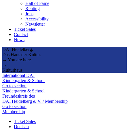
Hall of Fame
Renting
Jobs
Accessibility
Newsletter
Ticket Sales
Contact
News
DAI Heidelberg.
Das Haus der Kultur.
→ You are here
→
Kulturhaus
International DAI
Kindergarten & School
Go to section
Kindergarten & School
Freundeskreis des
DAI Heidelberg e. V. / Membership
Go to section
Membership
Ticket Sales
Deutsch