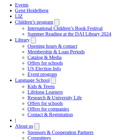
Events
Geist Heidelberg
LIZ
Children’s program
Open
submenu
International Children’s Book Festival
Summer Reading at the DAI Library 2024
Library
Open
submenu
Opening hours & contact
Membership & Loan Periods
Catalog & Media
Offers for schools
US Election Info
Event program
Language School
Open
submenu
Kids & Teens
Lifelong Learners
Research & University Life
Offers for schools
Offers for companies
Contact & Registration
|
About us
Open
submenu
Sponsors & Cooperation Partners
Committees