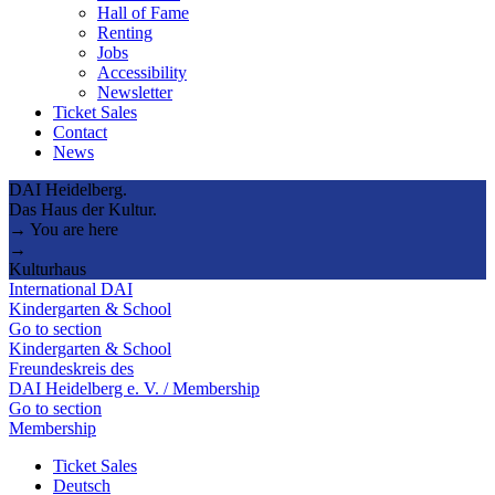
Hall of Fame
Renting
Jobs
Accessibility
Newsletter
Ticket Sales
Contact
News
DAI Heidelberg.
Das Haus der Kultur.
→ You are here
→
Kulturhaus
International DAI
Kindergarten & School
Go to section
Kindergarten & School
Freundeskreis des
DAI Heidelberg e. V. / Membership
Go to section
Membership
Ticket Sales
Deutsch