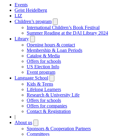
Events
Geist Heidelberg
LIZ
Children’s program
Open
submenu
International Children’s Book Festival
Summer Reading at the DAI Library 2024
Library
Open
submenu
Opening hours & contact
Membership & Loan Periods
Catalog & Media
Offers for schools
US Election Info
Event program
Language School
Open
submenu
Kids & Teens
Lifelong Learners
Research & University Life
Offers for schools
Offers for companies
Contact & Registration
|
About us
Open
submenu
Sponsors & Cooperation Partners
Committees