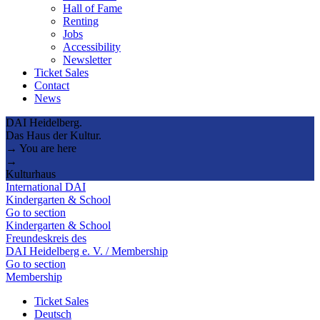
Hall of Fame
Renting
Jobs
Accessibility
Newsletter
Ticket Sales
Contact
News
DAI Heidelberg.
Das Haus der Kultur.
→ You are here
→
Kulturhaus
International DAI
Kindergarten & School
Go to section
Kindergarten & School
Freundeskreis des
DAI Heidelberg e. V. / Membership
Go to section
Membership
Ticket Sales
Deutsch