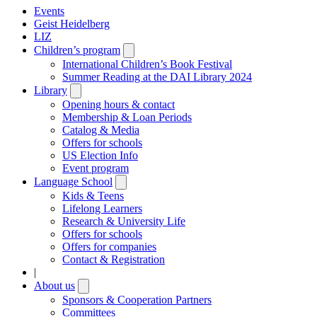
Events
Geist Heidelberg
LIZ
Children’s program
Open
submenu
International Children’s Book Festival
Summer Reading at the DAI Library 2024
Library
Open
submenu
Opening hours & contact
Membership & Loan Periods
Catalog & Media
Offers for schools
US Election Info
Event program
Language School
Open
submenu
Kids & Teens
Lifelong Learners
Research & University Life
Offers for schools
Offers for companies
Contact & Registration
|
About us
Open
submenu
Sponsors & Cooperation Partners
Committees