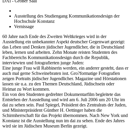
DAI - Großer Saal
Ausstellung des Studiengang Kommunikationsdesign der
Hochschule Konstanz
Vernissage
60 Jahre nach Ende des Zweiten Weltkrieges wird in der
Ausstellung ein unbekannter Aspekt deutscher Gegenwart gezeigt:
das Leben und Denken jüdischer Jugendlicher, die in Deutschland
leben, lernen und arbeiten. Zehn Monate reisten Studenten des
Fachbereichs Kommunikationsdesign durch die Republik,
interviewten und fotografierten junge Juden:
Eine junge Frau will Rabbinerin werden, ein anderer gesteht, dass er
auch mal gerne Schweinebraten isst. Gro?formatige Fotografien
zeigen Portraits jüdischer Jugendlicher. Magazine und Hörstationen
lassen sie u.a. zu den Themen Deutschland, Jüdischsein oder
Heimat zu Wort kommen.
Ein von den Studenten gedrehter Dokumentarfilm begleitete das
Entstehen der Ausstellung und wird am 6. Juli 2006 um 20 Uhr im
dai zu sehen sein. Paul Spiegel, Präsident des Zentralrats der Juden,
und Ministerpräsident Günther H. Oettinger haben die
Schirmherrschaft für das Projekt übernommen. Nach New York und
Konstanz ist die Ausstellung nun im dai zu sehen. Ende des Jahres
wird sie im Jüdischen Museum Berlin gezeigt.