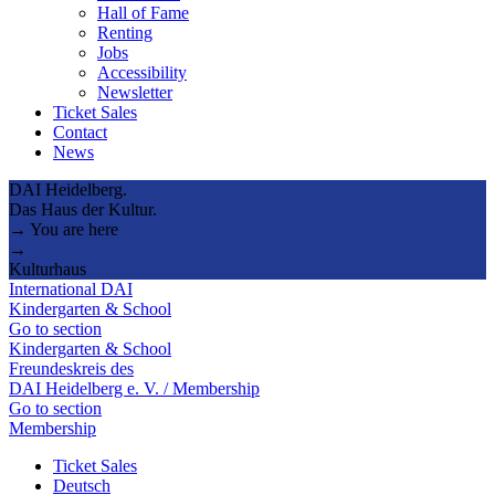
Hall of Fame
Renting
Jobs
Accessibility
Newsletter
Ticket Sales
Contact
News
DAI Heidelberg.
Das Haus der Kultur.
→ You are here
→
Kulturhaus
International DAI
Kindergarten & School
Go to section
Kindergarten & School
Freundeskreis des
DAI Heidelberg e. V. / Membership
Go to section
Membership
Ticket Sales
Deutsch