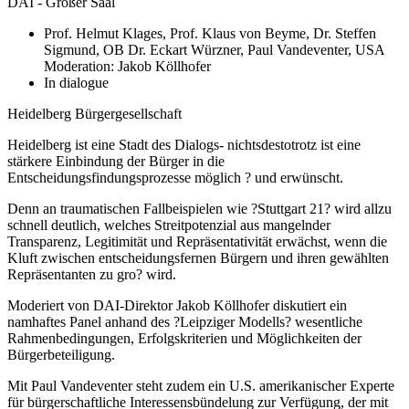
DAI - Großer Saal
Prof. Helmut Klages, Prof. Klaus von Beyme, Dr. Steffen
Sigmund, OB Dr. Eckart Würzner, Paul Vandeventer, USA
Moderation: Jakob Köllhofer
In dialogue
Heidelberg Bürgergesellschaft
Heidelberg ist eine Stadt des Dialogs- nichtsdestotrotz ist eine
stärkere Einbindung der Bürger in die
Entscheidungsfindungsprozesse möglich ? und erwünscht.
Denn an traumatischen Fallbeispielen wie ?Stuttgart 21? wird allzu
schnell deutlich, welches Streitpotenzial aus mangelnder
Transparenz, Legitimität und Repräsentativität erwächst, wenn die
Kluft zwischen entscheidungsfernen Bürgern und ihren gewählten
Repräsentanten zu gro? wird.
Moderiert von DAI-Direktor Jakob Köllhofer diskutiert ein
namhaftes Panel anhand des ?Leipziger Modells? wesentliche
Rahmenbedingungen, Erfolgskriterien und Möglichkeiten der
Bürgerbeteiligung.
Mit Paul Vandeventer steht zudem ein U.S. amerikanischer Experte
für bürgerschaftliche Interessensbündelung zur Verfügung, der mit