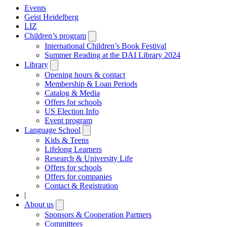
Events
Geist Heidelberg
LIZ
Children’s program
Open
submenu
International Children’s Book Festival
Summer Reading at the DAI Library 2024
Library
Open
submenu
Opening hours & contact
Membership & Loan Periods
Catalog & Media
Offers for schools
US Election Info
Event program
Language School
Open
submenu
Kids & Teens
Lifelong Learners
Research & University Life
Offers for schools
Offers for companies
Contact & Registration
|
About us
Open
submenu
Sponsors & Cooperation Partners
Committees