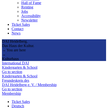
Hall of Fame
Renting
Jobs
Accessibility
Newsletter
Ticket Sales
Contact
News
DAI Heidelberg.
Das Haus der Kultur.
→ You are here
→
Kulturhaus
International DAI
Kindergarten & School
Go to section
Kindergarten & School
Freundeskreis des
DAI Heidelberg e. V. / Membership
Go to section
Membership
Ticket Sales
Deutsch