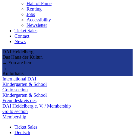
Hall of Fame
Renting
Jobs
Accessibility
Newsletter
Ticket Sales
Contact
News
DAI Heidelberg.
Das Haus der Kultur.
→ You are here
→
Kulturhaus
International DAI
Kindergarten & School
Go to section
Kindergarten & School
Freundeskreis des
DAI Heidelberg e. V. / Membership
Go to section
Membership
Ticket Sales
Deutsch