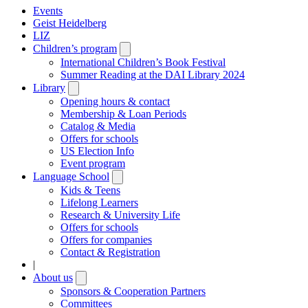
Events
Geist Heidelberg
LIZ
Children’s program
Open
submenu
International Children’s Book Festival
Summer Reading at the DAI Library 2024
Library
Open
submenu
Opening hours & contact
Membership & Loan Periods
Catalog & Media
Offers for schools
US Election Info
Event program
Language School
Open
submenu
Kids & Teens
Lifelong Learners
Research & University Life
Offers for schools
Offers for companies
Contact & Registration
|
About us
Open
submenu
Sponsors & Cooperation Partners
Committees