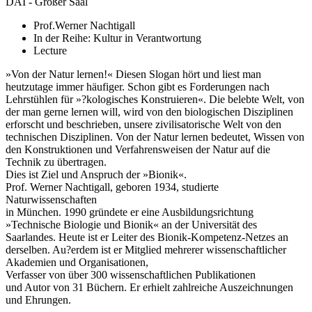
DAI - Großer Saal
Prof.Werner Nachtigall
In der Reihe: Kultur in Verantwortung
Lecture
»Von der Natur lernen!« Diesen Slogan hört und liest man
heutzutage immer häufiger. Schon gibt es Forderungen nach
Lehrstühlen für »?kologisches Konstruieren«. Die belebte Welt, von
der man gerne lernen will, wird von den biologischen Disziplinen
erforscht und beschrieben, unsere zivilisatorische Welt von den
technischen Disziplinen. Von der Natur lernen bedeutet, Wissen von
den Konstruktionen und Verfahrensweisen der Natur auf die
Technik zu übertragen.
Dies ist Ziel und Anspruch der »Bionik«.
Prof. Werner Nachtigall, geboren 1934, studierte
Naturwissenschaften
in München. 1990 gründete er eine Ausbildungsrichtung
»Technische Biologie und Bionik« an der Universität des
Saarlandes. Heute ist er Leiter des Bionik-Kompetenz-Netzes an
derselben. Au?erdem ist er Mitglied mehrerer wissenschaftlicher
Akademien und Organisationen,
Verfasser von über 300 wissenschaftlichen Publikationen
und Autor von 31 Büchern. Er erhielt zahlreiche Auszeichnungen
und Ehrungen.