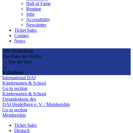
Hall of Fame
Renting
Jobs
Accessibility
Newsletter
Ticket Sales
Contact
News
DAI Heidelberg.
Das Haus der Kultur.
→ You are here
→
Kulturhaus
International DAI
Kindergarten & School
Go to section
Kindergarten & School
Freundeskreis des
DAI Heidelberg e. V. / Membership
Go to section
Membership
Ticket Sales
Deutsch