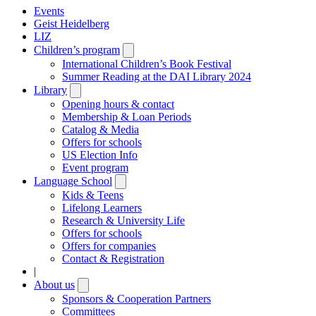
Events
Geist Heidelberg
LIZ
Children’s program
Open
submenu
International Children’s Book Festival
Summer Reading at the DAI Library 2024
Library
Open
submenu
Opening hours & contact
Membership & Loan Periods
Catalog & Media
Offers for schools
US Election Info
Event program
Language School
Open
submenu
Kids & Teens
Lifelong Learners
Research & University Life
Offers for schools
Offers for companies
Contact & Registration
|
About us
Open
submenu
Sponsors & Cooperation Partners
Committees