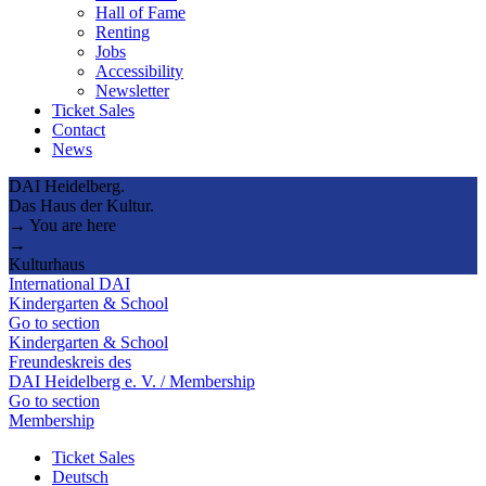
Hall of Fame
Renting
Jobs
Accessibility
Newsletter
Ticket Sales
Contact
News
DAI Heidelberg.
Das Haus der Kultur.
→ You are here
→
Kulturhaus
International DAI
Kindergarten & School
Go to section
Kindergarten & School
Freundeskreis des
DAI Heidelberg e. V. / Membership
Go to section
Membership
Ticket Sales
Deutsch