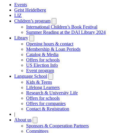
Events
Geist Heidelberg
LIZ
Children’s program
Open
submenu
International Children’s Book Festival
Summer Reading at the DAI Library 2024
Library
Open
submenu
Opening hours & contact
Membership & Loan Periods
Catalog & Media
Offers for schools
US Election Info
Event program
Language School
Open
submenu
Kids & Teens
Lifelong Learners
Research & University Life
Offers for schools
Offers for companies
Contact & Registration
|
About us
Open
submenu
Sponsors & Cooperation Partners
Committees