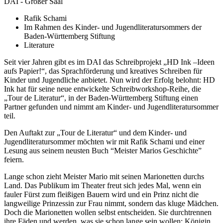
DAI - Großer Saal
Rafik Schami
Im Rahmen des Kinder- und Jugendliteratursommers der
Baden-Württemberg Stiftung
Literature
Seit vier Jahren gibt es im DAI das Schreibprojekt „HD Ink –Ideen
aufs Papier!“, das Sprachförderung und kreatives Schreiben für
Kinder und Jugendliche anbietet. Nun wird der Erfolg belohnt: HD
Ink hat für seine neue entwickelte Schreibworkshop-Reihe, die
„Tour de Literatur“, in der Baden-Württemberg Stiftung einen
Partner gefunden und nimmt am Kinder- und Jugendliteratursommer
teil.
Den Auftakt zur „Tour de Literatur“ und dem Kinder- und
Jugendliteratursommer möchten wir mit Rafik Schami und einer
Lesung aus seinem neusten Buch “Meister Marios Geschichte”
feiern.
Lange schon zieht Meister Mario mit seinen Marionetten durchs
Land. Das Publikum im Theater freut sich jedes Mal, wenn ein
fauler Fürst zum fleißigen Bauern wird und ein Prinz nicht die
langweilige Prinzessin zur Frau nimmt, sondern das kluge Mädchen.
Doch die Marionetten wollen selbst entscheiden. Sie durchtrennen
ihre Fäden und werden, was sie schon lange sein wollen: Königin