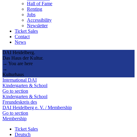
Hall of Fame
Renting
Jobs
Accessibility
Newsletter
Ticket Sales
Contact
News
DAI Heidelberg.
Das Haus der Kultur.
→ You are here
→
Kulturhaus
International DAI
Kindergarten & School
Go to section
Kindergarten & School
Freundeskreis des
DAI Heidelberg e. V. / Membership
Go to section
Membership
Ticket Sales
Deutsch