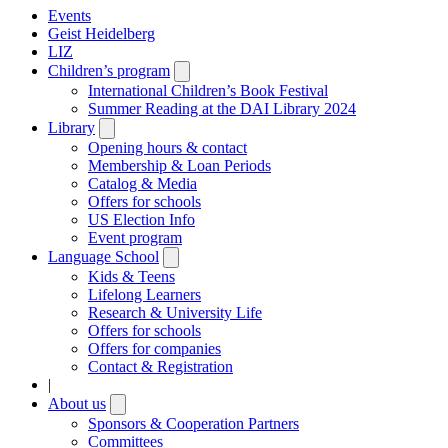
Events
Geist Heidelberg
LIZ
Children’s program
Open
submenu
International Children’s Book Festival
Summer Reading at the DAI Library 2024
Library
Open
submenu
Opening hours & contact
Membership & Loan Periods
Catalog & Media
Offers for schools
US Election Info
Event program
Language School
Open
submenu
Kids & Teens
Lifelong Learners
Research & University Life
Offers for schools
Offers for companies
Contact & Registration
|
About us
Open
submenu
Sponsors & Cooperation Partners
Committees