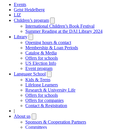
Events
Geist Heidelberg
LIZ
Children’s program
Open
submenu
International Children’s Book Festival
Summer Reading at the DAI Library 2024
Library
Open
submenu
Opening hours & contact
Membership & Loan Periods
Catalog & Media
Offers for schools
US Election Info
Event program
Language School
Open
submenu
Kids & Teens
Lifelong Learners
Research & University Life
Offers for schools
Offers for companies
Contact & Registration
|
About us
Open
submenu
Sponsors & Cooperation Partners
Committees