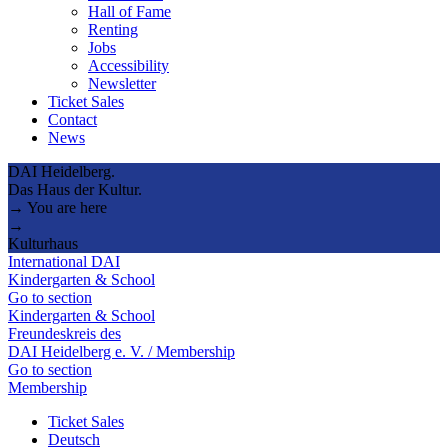
Hall of Fame
Renting
Jobs
Accessibility
Newsletter
Ticket Sales
Contact
News
DAI Heidelberg.
Das Haus der Kultur.
→ You are here
→
Kulturhaus
International DAI
Kindergarten & School
Go to section
Kindergarten & School
Freundeskreis des
DAI Heidelberg e. V. / Membership
Go to section
Membership
Ticket Sales
Deutsch