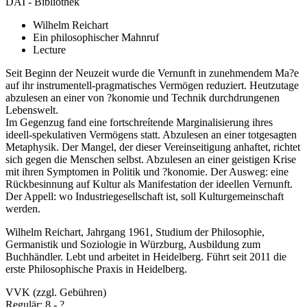
DAI - Bibliothek
Wilhelm Reichart
Ein philosophischer Mahnruf
Lecture
Seit Beginn der Neuzeit wurde die Vernunft in zunehmendem Ma?e
auf ihr instrumentell-pragmatisches Vermögen reduziert. Heutzutage
abzulesen an einer von ?konomie und Technik durchdrungenen
Lebenswelt.
Im Gegenzug fand eine fortschreítende Marginalisierung ihres
ideell-spekulativen Vermögens statt. Abzulesen an einer totgesagten
Metaphysik. Der Mangel, der dieser Vereinseitigung anhaftet, richtet
sich gegen die Menschen selbst. Abzulesen an einer geistigen Krise
mit ihren Symptomen in Politik und ?konomie. Der Ausweg: eine
Rückbesinnung auf Kultur als Manifestation der ideellen Vernunft.
Der Appell: wo Industriegesellschaft ist, soll Kulturgemeinschaft
werden.
Wilhelm Reichart, Jahrgang 1961, Studium der Philosophie,
Germanistik und Soziologie in Würzburg, Ausbildung zum
Buchhändler. Lebt und arbeitet in Heidelberg. Führt seit 2011 die
erste Philosophische Praxis in Heidelberg.
VVK (zzgl. Gebühren)
Regulär: 8,- ?