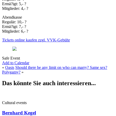
Ermä?igt: 5,- ?
Mitglieder: 4,- ?
Abendkasse
Regulär: 10,- ?
Ermä?igt: 7,- ?
Mitglieder: 6,- ?
Tickets online kaufen zzgl. VVK-Gebühr
Safe Event
Add to Calendar
«
Oasis
Should there be any limit on who can marry? Same sex?
Polygamy?
»
Das könnte Sie auch interessieren...
Cultural events
Bernhard Kegel