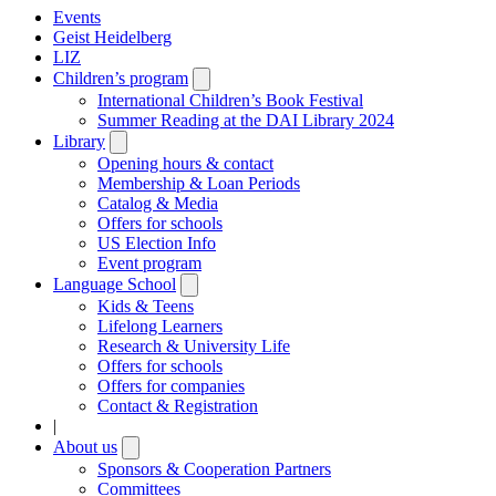
Events
Geist Heidelberg
LIZ
Children’s program
Open
submenu
International Children’s Book Festival
Summer Reading at the DAI Library 2024
Library
Open
submenu
Opening hours & contact
Membership & Loan Periods
Catalog & Media
Offers for schools
US Election Info
Event program
Language School
Open
submenu
Kids & Teens
Lifelong Learners
Research & University Life
Offers for schools
Offers for companies
Contact & Registration
|
About us
Open
submenu
Sponsors & Cooperation Partners
Committees