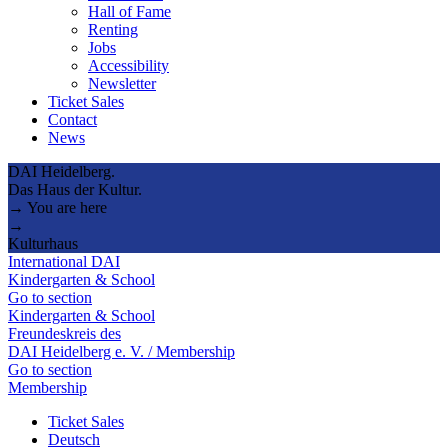
Hall of Fame
Renting
Jobs
Accessibility
Newsletter
Ticket Sales
Contact
News
DAI Heidelberg.
Das Haus der Kultur.
→ You are here
→
Kulturhaus
International DAI
Kindergarten & School
Go to section
Kindergarten & School
Freundeskreis des
DAI Heidelberg e. V. / Membership
Go to section
Membership
Ticket Sales
Deutsch