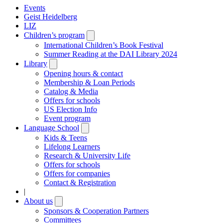
Events
Geist Heidelberg
LIZ
Children’s program
Open
submenu
International Children’s Book Festival
Summer Reading at the DAI Library 2024
Library
Open
submenu
Opening hours & contact
Membership & Loan Periods
Catalog & Media
Offers for schools
US Election Info
Event program
Language School
Open
submenu
Kids & Teens
Lifelong Learners
Research & University Life
Offers for schools
Offers for companies
Contact & Registration
|
About us
Open
submenu
Sponsors & Cooperation Partners
Committees