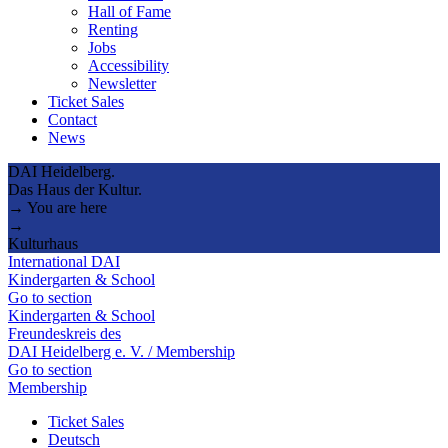
Hall of Fame
Renting
Jobs
Accessibility
Newsletter
Ticket Sales
Contact
News
DAI Heidelberg.
Das Haus der Kultur.
→ You are here
→
Kulturhaus
International DAI
Kindergarten & School
Go to section
Kindergarten & School
Freundeskreis des
DAI Heidelberg e. V. / Membership
Go to section
Membership
Ticket Sales
Deutsch