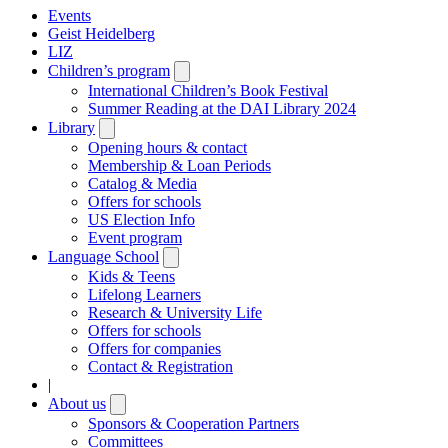
Events
Geist Heidelberg
LIZ
Children’s program
Open
submenu
International Children’s Book Festival
Summer Reading at the DAI Library 2024
Library
Open
submenu
Opening hours & contact
Membership & Loan Periods
Catalog & Media
Offers for schools
US Election Info
Event program
Language School
Open
submenu
Kids & Teens
Lifelong Learners
Research & University Life
Offers for schools
Offers for companies
Contact & Registration
|
About us
Open
submenu
Sponsors & Cooperation Partners
Committees