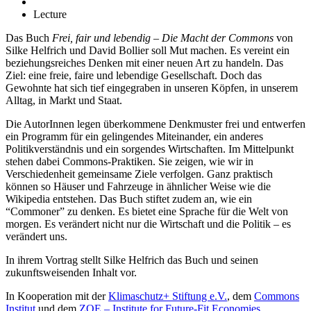
Lecture
Das Buch
Frei, fair und lebendig – Die Macht der Commons
von
Silke Helfrich und David Bollier soll Mut machen. Es vereint ein
beziehungsreiches Denken mit einer neuen Art zu handeln. Das
Ziel: eine freie, faire und lebendige Gesellschaft. Doch das
Gewohnte hat sich tief eingegraben in unseren Köpfen, in unserem
Alltag, in Markt und Staat.
Die AutorInnen legen überkommene Denkmuster frei und entwerfen
ein Programm für ein gelingendes Miteinander, ein anderes
Politikverständnis und ein sorgendes Wirtschaften. Im Mittelpunkt
stehen dabei Commons-Praktiken. Sie zeigen, wie wir in
Verschiedenheit gemeinsame Ziele verfolgen. Ganz praktisch
können so Häuser und Fahrzeuge in ähnlicher Weise wie die
Wikipedia entstehen. Das Buch stiftet zudem an, wie ein
“Commoner” zu denken. Es bietet eine Sprache für die Welt von
morgen. Es verändert nicht nur die Wirtschaft und die Politik – es
verändert uns.
In ihrem Vortrag stellt Silke Helfrich das Buch und seinen
zukunftsweisenden Inhalt vor.
In Kooperation mit der
Klimaschutz+ Stiftung e.V.
, dem
Commons
Institut
und dem
ZOE – Institute for Future-Fit Economies
.