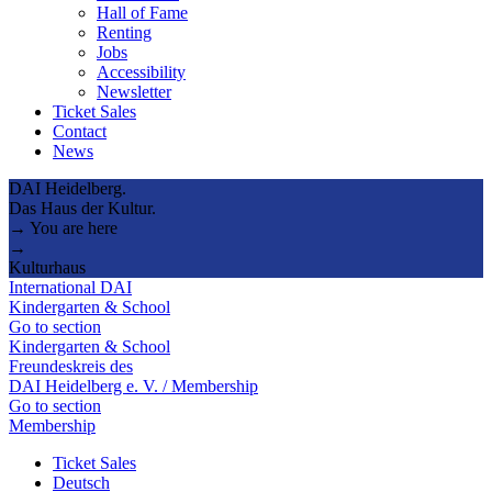
Hall of Fame
Renting
Jobs
Accessibility
Newsletter
Ticket Sales
Contact
News
DAI Heidelberg.
Das Haus der Kultur.
→ You are here
→
Kulturhaus
International DAI
Kindergarten & School
Go to section
Kindergarten & School
Freundeskreis des
DAI Heidelberg e. V. / Membership
Go to section
Membership
Ticket Sales
Deutsch