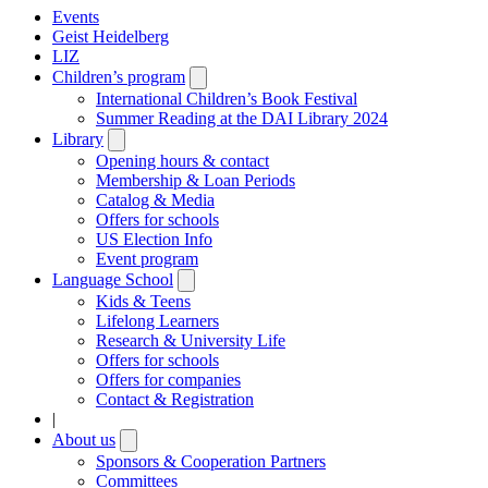
Events
Geist Heidelberg
LIZ
Children’s program
Open
submenu
International Children’s Book Festival
Summer Reading at the DAI Library 2024
Library
Open
submenu
Opening hours & contact
Membership & Loan Periods
Catalog & Media
Offers for schools
US Election Info
Event program
Language School
Open
submenu
Kids & Teens
Lifelong Learners
Research & University Life
Offers for schools
Offers for companies
Contact & Registration
|
About us
Open
submenu
Sponsors & Cooperation Partners
Committees