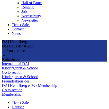
Hall of Fame
Renting
Jobs
Accessibility
Newsletter
Ticket Sales
Contact
News
DAI Heidelberg.
Das Haus der Kultur.
→ You are here
→
Kulturhaus
International DAI
Kindergarten & School
Go to section
Kindergarten & School
Freundeskreis des
DAI Heidelberg e. V. / Membership
Go to section
Membership
Ticket Sales
Deutsch