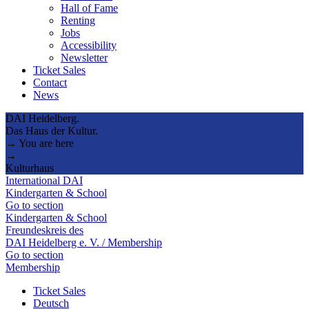
Hall of Fame
Renting
Jobs
Accessibility
Newsletter
Ticket Sales
Contact
News
DAI Heidelberg.
Das Haus der Kultur.
→ You are here
→
Kulturhaus
International DAI
Kindergarten & School
Go to section
Kindergarten & School
Freundeskreis des
DAI Heidelberg e. V. / Membership
Go to section
Membership
Ticket Sales
Deutsch