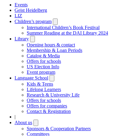
Events
Geist Heidelberg
LIZ
Children’s program
Open
submenu
International Children’s Book Festival
Summer Reading at the DAI Library 2024
Library
Open
submenu
Opening hours & contact
Membership & Loan Periods
Catalog & Media
Offers for schools
US Election Info
Event program
Language School
Open
submenu
Kids & Teens
Lifelong Learners
Research & University Life
Offers for schools
Offers for companies
Contact & Registration
|
About us
Open
submenu
Sponsors & Cooperation Partners
Committees