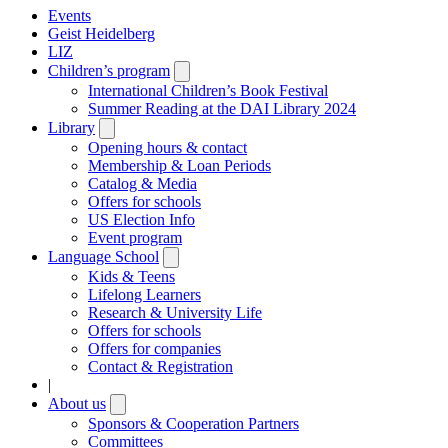
Events
Geist Heidelberg
LIZ
Children’s program
Open
submenu
International Children’s Book Festival
Summer Reading at the DAI Library 2024
Library
Open
submenu
Opening hours & contact
Membership & Loan Periods
Catalog & Media
Offers for schools
US Election Info
Event program
Language School
Open
submenu
Kids & Teens
Lifelong Learners
Research & University Life
Offers for schools
Offers for companies
Contact & Registration
|
About us
Open
submenu
Sponsors & Cooperation Partners
Committees