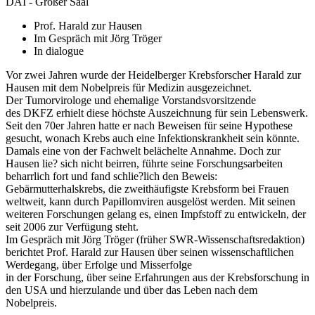
DAI - Großer Saal
Prof. Harald zur Hausen
Im Gespräch mit Jörg Tröger
In dialogue
Vor zwei Jahren wurde der Heidelberger Krebsforscher Harald zur
Hausen mit dem Nobelpreis für Medizin ausgezeichnet.
Der Tumorvirologe und ehemalige Vorstandsvorsitzende
des DKFZ erhielt diese höchste Auszeichnung für sein Lebenswerk.
Seit den 70er Jahren hatte er nach Beweisen für seine Hypothese
gesucht, wonach Krebs auch eine Infektionskrankheit sein könnte.
Damals eine von der Fachwelt belächelte Annahme. Doch zur
Hausen lie? sich nicht beirren, führte seine Forschungsarbeiten
beharrlich fort und fand schlie?lich den Beweis:
Gebärmutterhalskrebs, die zweithäufigste Krebsform bei Frauen
weltweit, kann durch Papillomviren ausgelöst werden. Mit seinen
weiteren Forschungen gelang es, einen Impfstoff zu entwickeln, der
seit 2006 zur Verfügung steht.
Im Gespräch mit Jörg Tröger (früher SWR-Wissenschaftsredaktion)
berichtet Prof. Harald zur Hausen über seinen wissenschaftlichen
Werdegang, über Erfolge und Misserfolge
in der Forschung, über seine Erfahrungen aus der Krebsforschung in
den USA und hierzulande und über das Leben nach dem
Nobelpreis.