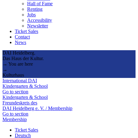
Hall of Fame
Renting
Jobs
Accessibility
Newsletter
Ticket Sales
Contact
News
DAI Heidelberg.
Das Haus der Kultur.
→ You are here
→
Kulturhaus
International DAI
Kindergarten & School
Go to section
Kindergarten & School
Freundeskreis des
DAI Heidelberg e. V. / Membership
Go to section
Membership
Ticket Sales
Deutsch