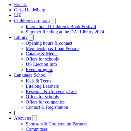
Events
Geist Heidelberg
LIZ
Children’s program
Open
submenu
International Children’s Book Festival
Summer Reading at the DAI Library 2024
Library
Open
submenu
Opening hours & contact
Membership & Loan Periods
Catalog & Media
Offers for schools
US Election Info
Event program
Language School
Open
submenu
Kids & Teens
Lifelong Learners
Research & University Life
Offers for schools
Offers for companies
Contact & Registration
|
About us
Open
submenu
Sponsors & Cooperation Partners
Committees