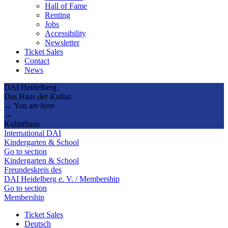
Hall of Fame
Renting
Jobs
Accessibility
Newsletter
Ticket Sales
Contact
News
DAI Heidelberg.
Das Haus der Kultur.
→ You are here
→
Kulturhaus
International DAI
Kindergarten & School
Go to section
Kindergarten & School
Freundeskreis des
DAI Heidelberg e. V. / Membership
Go to section
Membership
Ticket Sales
Deutsch