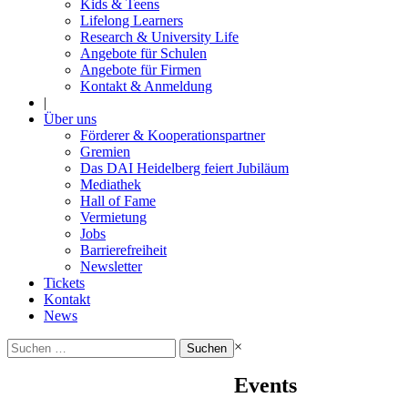
Kids & Teens
Lifelong Learners
Research & University Life
Angebote für Schulen
Angebote für Firmen
Kontakt & Anmeldung
|
Über uns
Förderer & Kooperationspartner
Gremien
Das DAI Heidelberg feiert Jubiläum
Mediathek
Hall of Fame
Vermietung
Jobs
Barrierefreiheit
Newsletter
Tickets
Kontakt
News
Suchen
×
nach:
Events