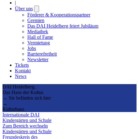
|
Über uns
Open
submenu
Förderer & Kooperationspartner
Gremien
Das DAI Heidelberg feiert Jubiläum
Mediathek
Hall of Fame
Vermietung
Jobs
Barrierefreiheit
Newsletter
Tickets
Kontakt
News
DAI Heidelberg.
Das Haus der Kultur.
→ Sie befinden sich hier
→
Kulturhaus
Internationale DAI
Kindergärten und Schule
Zum Bereich wechseln
Kindergärten und Schule
Freundeskreis des