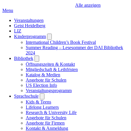
Alle anzeigen
Menu
Veranstaltungen
Geist Heidelberg
LIZ
Kinderprogramm
Open
submenu
International Children’s Book Festival
Summer Reading – Lesesommer der DAI Bibliothek
2024
Bibliothek
Open
submenu
Öffnungszeiten & Kontakt
Mitgliedschaft & Leihfristen
Katalog & Medien
Angebote für Schulen
US Election Info
Veranstaltungsprogramm
Sprachschule
Open
submenu
Kids & Teens
Lifelong Learners
Research & University Life
Angebote für Schulen
Angebote für Firmen
Kontakt & Anmeldung