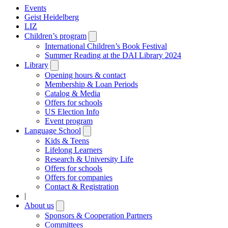
Events
Geist Heidelberg
LIZ
Children’s program
Open
submenu
International Children’s Book Festival
Summer Reading at the DAI Library 2024
Library
Open
submenu
Opening hours & contact
Membership & Loan Periods
Catalog & Media
Offers for schools
US Election Info
Event program
Language School
Open
submenu
Kids & Teens
Lifelong Learners
Research & University Life
Offers for schools
Offers for companies
Contact & Registration
|
About us
Open
submenu
Sponsors & Cooperation Partners
Committees