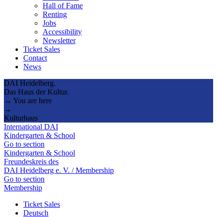
Hall of Fame
Renting
Jobs
Accessibility
Newsletter
Ticket Sales
Contact
News
DAI Heidelberg.
Das Haus der Kultur.
→ You are here
→
Kulturhaus
International DAI
Kindergarten & School
Go to section
Kindergarten & School
Freundeskreis des
DAI Heidelberg e. V. / Membership
Go to section
Membership
Ticket Sales
Deutsch