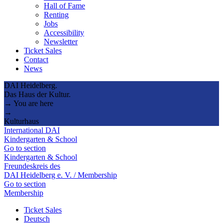
Hall of Fame
Renting
Jobs
Accessibility
Newsletter
Ticket Sales
Contact
News
DAI Heidelberg.
Das Haus der Kultur.
→ You are here
→
Kulturhaus
International DAI
Kindergarten & School
Go to section
Kindergarten & School
Freundeskreis des
DAI Heidelberg e. V. / Membership
Go to section
Membership
Ticket Sales
Deutsch