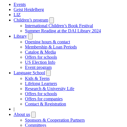
Events
Geist Heidelberg
LIZ
Children’s program
Open
submenu
International Children’s Book Festival
Summer Reading at the DAI Library 2024
Library
Open
submenu
Opening hours & contact
Membership & Loan Periods
Catalog & Media
Offers for schools
US Election Info
Event program
Language School
Open
submenu
Kids & Teens
Lifelong Learners
Research & University Life
Offers for schools
Offers for companies
Contact & Registration
|
About us
Open
submenu
Sponsors & Cooperation Partners
Committees