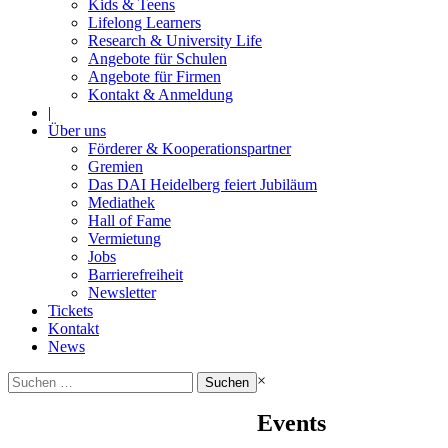
Kids & Teens
Lifelong Learners
Research & University Life
Angebote für Schulen
Angebote für Firmen
Kontakt & Anmeldung
|
Über uns
Förderer & Kooperationspartner
Gremien
Das DAI Heidelberg feiert Jubiläum
Mediathek
Hall of Fame
Vermietung
Jobs
Barrierefreiheit
Newsletter
Tickets
Kontakt
News
Suchen
×
nach:
Events