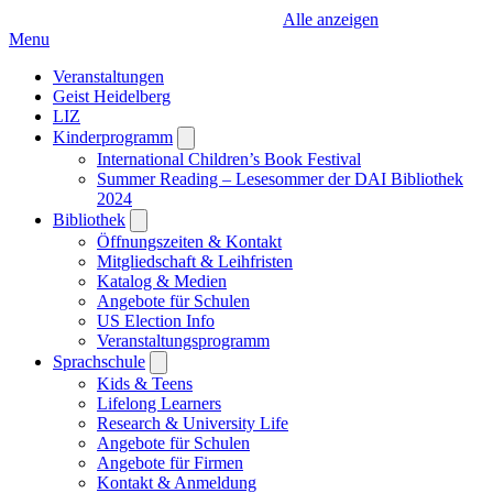
Alle anzeigen
Menu
Veranstaltungen
Geist Heidelberg
LIZ
Kinderprogramm
Open
submenu
International Children’s Book Festival
Summer Reading – Lesesommer der DAI Bibliothek
2024
Bibliothek
Open
submenu
Öffnungszeiten & Kontakt
Mitgliedschaft & Leihfristen
Katalog & Medien
Angebote für Schulen
US Election Info
Veranstaltungsprogramm
Sprachschule
Open
submenu
Kids & Teens
Lifelong Learners
Research & University Life
Angebote für Schulen
Angebote für Firmen
Kontakt & Anmeldung