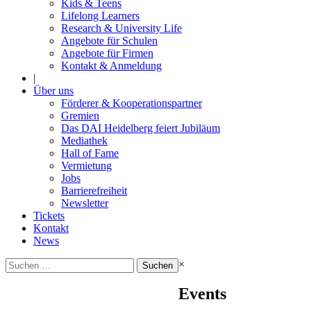
Kids & Teens
Lifelong Learners
Research & University Life
Angebote für Schulen
Angebote für Firmen
Kontakt & Anmeldung
|
Über uns
Förderer & Kooperationspartner
Gremien
Das DAI Heidelberg feiert Jubiläum
Mediathek
Hall of Fame
Vermietung
Jobs
Barrierefreiheit
Newsletter
Tickets
Kontakt
News
Suchen
×
nach:
Events