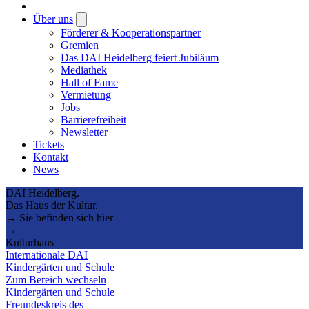
|
Über uns
Open
submenu
Förderer & Kooperationspartner
Gremien
Das DAI Heidelberg feiert Jubiläum
Mediathek
Hall of Fame
Vermietung
Jobs
Barrierefreiheit
Newsletter
Tickets
Kontakt
News
DAI Heidelberg.
Das Haus der Kultur.
→ Sie befinden sich hier
→
Kulturhaus
Internationale DAI
Kindergärten und Schule
Zum Bereich wechseln
Kindergärten und Schule
Freundeskreis des