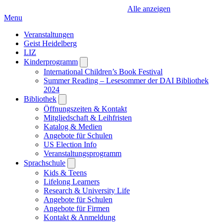
Alle anzeigen
Menu
Veranstaltungen
Geist Heidelberg
LIZ
Kinderprogramm
Open
submenu
International Children’s Book Festival
Summer Reading – Lesesommer der DAI Bibliothek
2024
Bibliothek
Open
submenu
Öffnungszeiten & Kontakt
Mitgliedschaft & Leihfristen
Katalog & Medien
Angebote für Schulen
US Election Info
Veranstaltungsprogramm
Sprachschule
Open
submenu
Kids & Teens
Lifelong Learners
Research & University Life
Angebote für Schulen
Angebote für Firmen
Kontakt & Anmeldung