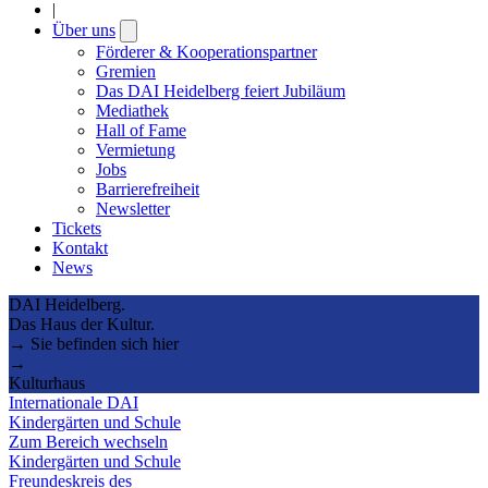
|
Über uns
Open
submenu
Förderer & Kooperationspartner
Gremien
Das DAI Heidelberg feiert Jubiläum
Mediathek
Hall of Fame
Vermietung
Jobs
Barrierefreiheit
Newsletter
Tickets
Kontakt
News
DAI Heidelberg.
Das Haus der Kultur.
→ Sie befinden sich hier
→
Kulturhaus
Internationale DAI
Kindergärten und Schule
Zum Bereich wechseln
Kindergärten und Schule
Freundeskreis des