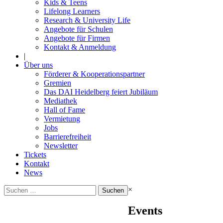
Kids & Teens
Lifelong Learners
Research & University Life
Angebote für Schulen
Angebote für Firmen
Kontakt & Anmeldung
|
Über uns
Förderer & Kooperationspartner
Gremien
Das DAI Heidelberg feiert Jubiläum
Mediathek
Hall of Fame
Vermietung
Jobs
Barrierefreiheit
Newsletter
Tickets
Kontakt
News
Suchen
×
nach:
Events