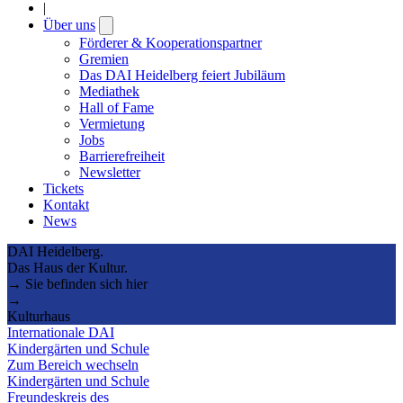
|
Über uns
Open
submenu
Förderer & Kooperationspartner
Gremien
Das DAI Heidelberg feiert Jubiläum
Mediathek
Hall of Fame
Vermietung
Jobs
Barrierefreiheit
Newsletter
Tickets
Kontakt
News
DAI Heidelberg.
Das Haus der Kultur.
→ Sie befinden sich hier
→
Kulturhaus
Internationale DAI
Kindergärten und Schule
Zum Bereich wechseln
Kindergärten und Schule
Freundeskreis des