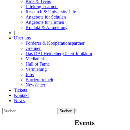
Kids & Teens
Lifelong Learners
Research & University Life
Angebote für Schulen
Angebote für Firmen
Kontakt & Anmeldung
|
Über uns
Förderer & Kooperationspartner
Gremien
Das DAI Heidelberg feiert Jubiläum
Mediathek
Hall of Fame
Vermietung
Jobs
Barrierefreiheit
Newsletter
Tickets
Kontakt
News
Suchen
×
nach:
Events