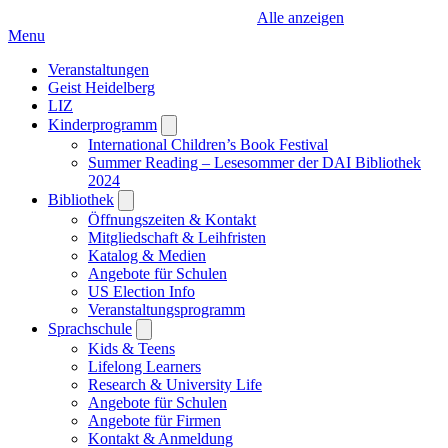
Alle anzeigen
Menu
Veranstaltungen
Geist Heidelberg
LIZ
Kinderprogramm
Open
submenu
International Children’s Book Festival
Summer Reading – Lesesommer der DAI Bibliothek
2024
Bibliothek
Open
submenu
Öffnungszeiten & Kontakt
Mitgliedschaft & Leihfristen
Katalog & Medien
Angebote für Schulen
US Election Info
Veranstaltungsprogramm
Sprachschule
Open
submenu
Kids & Teens
Lifelong Learners
Research & University Life
Angebote für Schulen
Angebote für Firmen
Kontakt & Anmeldung