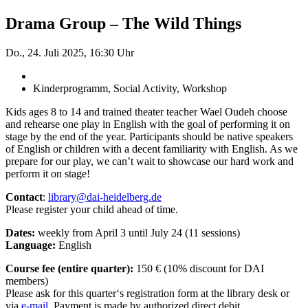
Drama Group – The Wild Things
Do., 24. Juli 2025, 16:30 Uhr
Kinderprogramm, Social Activity, Workshop
Kids ages 8 to 14 and trained theater teacher Wael Oudeh choose
and rehearse one play in English with the goal of performing it on
stage by the end of the year. Participants should be native speakers
of English or children with a decent familiarity with English. As we
prepare for our play, we can’t wait to showcase our hard work and
perform it on stage!
Contact
:
library@dai-heidelberg.de
Please register your child ahead of time.
Dates:
weekly from April 3 until July 24 (11 sessions)
Language:
English
Course fee (entire quarter):
150 € (10% discount for DAI
members)
Please ask for this quarter‘s registration form at the library desk or
via
e-mail
. Payment is made by authorized direct debit.