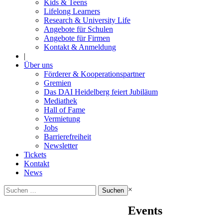
Kids & Teens
Lifelong Learners
Research & University Life
Angebote für Schulen
Angebote für Firmen
Kontakt & Anmeldung
|
Über uns
Förderer & Kooperationspartner
Gremien
Das DAI Heidelberg feiert Jubiläum
Mediathek
Hall of Fame
Vermietung
Jobs
Barrierefreiheit
Newsletter
Tickets
Kontakt
News
Suchen
×
nach:
Events