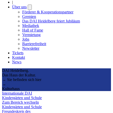
|
Über uns
Open
submenu
Förderer & Kooperationspartner
Gremien
Das DAI Heidelberg feiert Jubiläum
Mediathek
Hall of Fame
Vermietung
Jobs
Barrierefreiheit
Newsletter
Tickets
Kontakt
News
DAI Heidelberg.
Das Haus der Kultur.
→ Sie befinden sich hier
→
Kulturhaus
Internationale DAI
Kindergärten und Schule
Zum Bereich wechseln
Kindergärten und Schule
Freundeskreis des