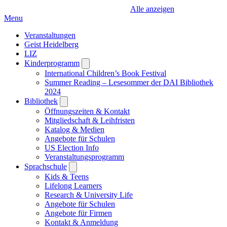
Alle anzeigen
Menu
Veranstaltungen
Geist Heidelberg
LIZ
Kinderprogramm
Open
submenu
International Children’s Book Festival
Summer Reading – Lesesommer der DAI Bibliothek
2024
Bibliothek
Open
submenu
Öffnungszeiten & Kontakt
Mitgliedschaft & Leihfristen
Katalog & Medien
Angebote für Schulen
US Election Info
Veranstaltungsprogramm
Sprachschule
Open
submenu
Kids & Teens
Lifelong Learners
Research & University Life
Angebote für Schulen
Angebote für Firmen
Kontakt & Anmeldung