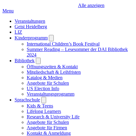
Alle anzeigen
Menu
Veranstaltungen
Geist Heidelberg
LIZ
Kinderprogramm
Open
submenu
International Children’s Book Festival
Summer Reading – Lesesommer der DAI Bibliothek
2024
Bibliothek
Open
submenu
Öffnungszeiten & Kontakt
Mitgliedschaft & Leihfristen
Katalog & Medien
Angebote für Schulen
US Election Info
Veranstaltungsprogramm
Sprachschule
Open
submenu
Kids & Teens
Lifelong Learners
Research & University Life
Angebote für Schulen
Angebote für Firmen
Kontakt & Anmeldung