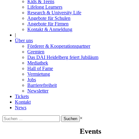
Kids & Teens
Lifelong Learners
Research & University Life
Angebote für Schulen
Angebote für Firmen
Kontakt & Anmeldung
|
Über uns
Förderer & Kooperationspartner
Gremien
Das DAI Heidelberg feiert Jubiläum
Mediathek
Hall of Fame
Vermietung
Jobs
Barrierefreiheit
Newsletter
Tickets
Kontakt
News
Suchen
×
nach:
Events