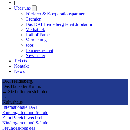
|
Über uns
Open
submenu
Förderer & Kooperationspartner
Gremien
Das DAI Heidelberg feiert Jubiläum
Mediathek
Hall of Fame
Vermietung
Jobs
Barrierefreiheit
Newsletter
Tickets
Kontakt
News
DAI Heidelberg.
Das Haus der Kultur.
→ Sie befinden sich hier
→
Kulturhaus
Internationale DAI
Kindergärten und Schule
Zum Bereich wechseln
Kindergärten und Schule
Freundeskreis des